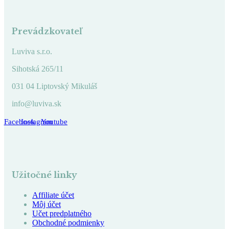
Prevádzkovateľ
Luviva s.r.o.
Sihotská 265/11
031 04 Liptovský Mikuláš
info@luviva.sk
Facebook
Instagram
Youtube
Užitočné linky
Affiliate účet
Môj účet
Učet predplatného
Obchodné podmienky