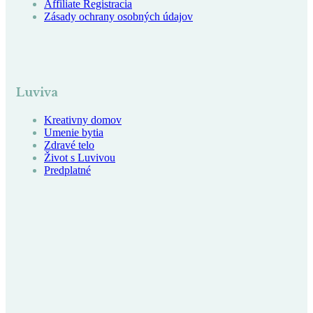
Affiliate Registracia
Zásady ochrany osobných údajov
Luviva
Kreativny domov
Umenie bytia
Zdravé telo
Život s Luvivou
Predplatné