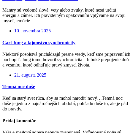
Mantry sú vedomé slová, vety alebo zvuky, ktoré nesú určitú
energiu a zámer. Ich pravidelným opakovaním vplývame na svoju
myseľ, emócie …
10. novembra 2025
Carl Jung a tajomstvo synchronicity
Niektoré posolstvá prichádzajú presne vtedy, keď sme pripravení ich
pochopiť. Jung tomu hovoril synchronicita – hlboké prepojenie duše
a vesmíru, ktoré odhaľuje pravý zmysel života.
21. augusta 2025
Temná noc duše
Keď sa starý svet rúca, aby sa mohol narodiť nový…Temná noc
duše je jedno z najnáročnejších období, pohľadu duše to, ale je pád
do pravdy.
Pridaj komentár
Vaša e-mailová adresa nebude zverejnená.
Vyžadované polia sú