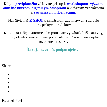
Kúpou
predplatného
získavate prístup k
workshopom
,
výzvam,
omnline kurzom, digitálnym časopisom
a k rôznym vzdelávacím
a
zaujímavým informáciám
.
Navštívte náš
E-SHOP
s množstvom zaujímavých a zdraviu
prospešných produktov.
Kúpou na našej platforme nám pomáhate vytvárať ďaľšie aktivity,
nový obsah a zároveň nám pomáhate tvoriť nové zmysluplné
pracovné miesta 🙂
Ďakujeme, že nás podporujete
🙂
Share:
Related Post