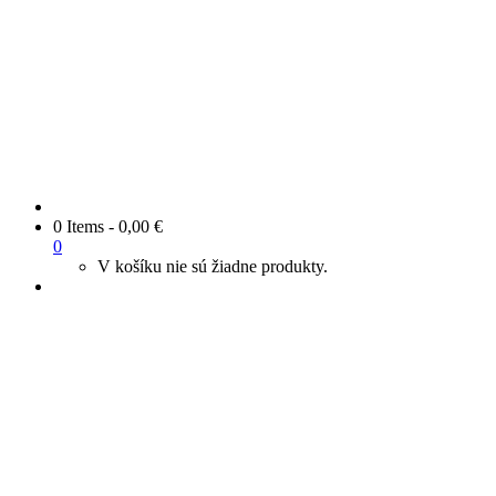
0 Items
-
0,00
€
0
V košíku nie sú žiadne produkty.