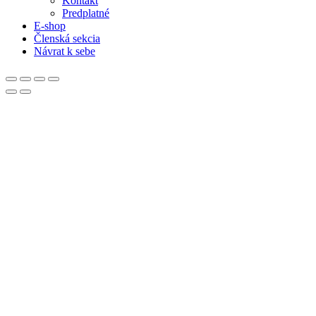
Kontakt
Predplatné
E-shop
Členská sekcia
Návrat k sebe