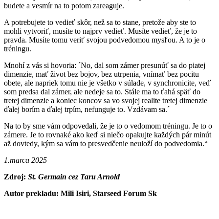
budete a vesmír na to potom zareaguje.
A potrebujete to vedieť skôr, než sa to stane, pretože aby ste to
mohli vytvoriť, musíte to najprv vedieť. Musíte vedieť, že je to
pravda. Musíte tomu veriť svojou podvedomou mysľou. A to je o
tréningu.
Mnohí z vás si hovoria: ´No, dal som zámer presunúť sa do piatej
dimenzie, mať život bez bojov, bez utrpenia, vnímať bez pocitu
obete, ale napriek tomu nie je všetko v súlade, v synchronicite, veď
som predsa dal zámer, ale nedeje sa to. Stále ma to ťahá späť do
tretej dimenzie a koniec koncov sa vo svojej realite tretej dimenzie
ďalej borím a ďalej trpím, nefunguje to. Vzdávam sa.´
Na to by sme vám odpovedali, že je to o vedomom tréningu. Je to o
zámere. Je to rovnaké ako keď si niečo opakujte každých pár minút
až dovtedy, kým sa vám to presvedčenie neuloží do podvedomia.“
1.marca 2025
Zdroj:
St. Germain cez Taru Arnold
Autor prekladu: Mili Isiri, Starseed Forum Sk