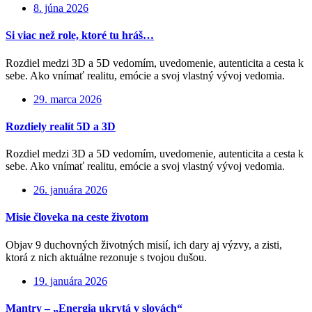
8. júna 2026
Si viac než role, ktoré tu hráš…
Rozdiel medzi 3D a 5D vedomím, uvedomenie, autenticita a cesta k
sebe. Ako vnímať realitu, emócie a svoj vlastný vývoj vedomia.
29. marca 2026
Rozdiely realít 5D a 3D
Rozdiel medzi 3D a 5D vedomím, uvedomenie, autenticita a cesta k
sebe. Ako vnímať realitu, emócie a svoj vlastný vývoj vedomia.
26. januára 2026
Misie človeka na ceste životom
Objav 9 duchovných životných misií, ich dary aj výzvy, a zisti,
ktorá z nich aktuálne rezonuje s tvojou dušou.
19. januára 2026
Mantry – „Energia ukrytá v slovách“