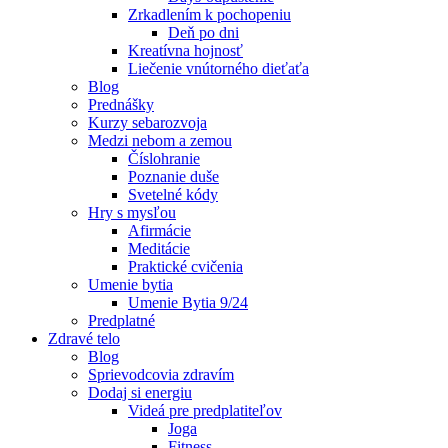
Zrkadlením k pochopeniu
Deň po dni
Kreatívna hojnosť
Liečenie vnútorného dieťaťa
Blog
Prednášky
Kurzy sebarozvoja
Medzi nebom a zemou
Číslohranie
Poznanie duše
Svetelné kódy
Hry s mysľou
Afirmácie
Meditácie
Praktické cvičenia
Umenie bytia
Umenie Bytia 9/24
Predplatné
Zdravé telo
Blog
Sprievodcovia zdravím
Dodaj si energiu
Videá pre predplatiteľov
Joga
Fitness