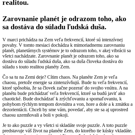
realitou.
Zarovnanie planét je odrazom toho, ako
sa dostáva do súladu ľudská duša.
V marci prichádza na Zem veľa frekvencií, ktoré sú intenzívnej
povahy. V tomto mesiaci dochádza k mimoriadnemu zarovnaniu
planét, planetárnych systémov je to odrazom toho, v akej vibrácii sa
všetci nachádzate. Zarovnanie planét je odrazom toho, ako sa
dostáva do súladu ľudská duša, ako sa duša človeka dostáva do
súladu s touto realitou planéty Zem.
Čo sa tu na Zemi deje? Cítim chaos. Na planéte Zem je veľa
chaosu, pretože energie sa zintenzívňujú. Bude tu veľa frekvencií,
ktoré spôsobia, že sa človek začne pozerať do svojho vnútra. A na
planétu bude prichádzať veľa frekvencií, ktoré sa budú javiť ako
chaotické. Bude dochádzať k zrýchľovaniu a spomaľovaniu, k
pohybom rýchlym tempom dovnútra a von, hore a dole a k zmätku a
dezorientácii. Chceli by sme vám, povedať, aby ste sa aj uprostred
chaosu uzemňovali a boli v pokoji.
Je to ako puzzle a vy všetci si skladáte svoje puzzle. A toto puzzle
predstavuje váš život na planéte Zem, do ktorého tie kúsky vkladáte.