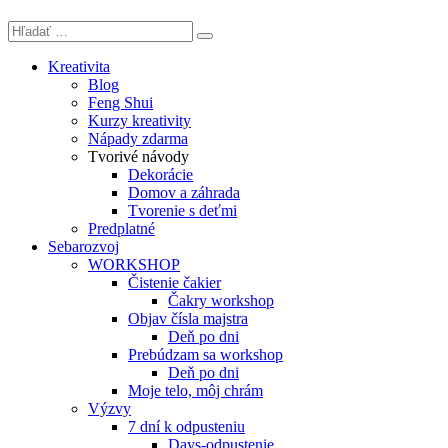
Kreativita
Blog
Feng Shui
Kurzy kreativity
Nápady zdarma
Tvorivé návody
Dekorácie
Domov a záhrada
Tvorenie s deťmi
Predplatné
Sebarozvoj
WORKSHOP
Čistenie čakier
Čakry workshop
Objav čísla majstra
Deň po dni
Prebúdzam sa workshop
Deň po dni
Moje telo, môj chrám
Výzvy
7 dní k odpusteniu
Days-odpustenie