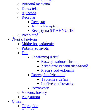
Prírodná medicína
Detox tela
Ajurvéda
Receptár
Receptár
Archív Receptár
Recepty na STIAHNUTIE
Predplatné
Život s Luvivou
Múdre hospodárenie
Príbehy zo života
Deti
Sebarozvoj u detí
Rozvoj osobnosti hrou
Zrkadlenie vzťahu dieťa/rodič
Práca s podvedomím
Rozvoj fantázie u detí
Tvorenie s deťmi
Liečivé omaľovánky
Rozhovory
Videorozhovory
Blog autora
O nás
O projekte