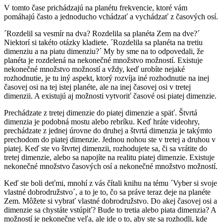
V tomto čase prichádzajú na planétu frekvencie, ktoré vám
pomáhajú často a jednoducho vchádzať a vychádzať z časových osí.
´Rozdelil sa vesmír na dva? Rozdelila sa planéta Zem na dve?´
Niektorí si takéto otázky kladiete. ´Rozdelila sa planéta na tretiu
dimenziu a na piatu dimenziu?´ My by sme na to odpovedali, že
planéta je rozdelená na nekonečné množstvo možností. Existuje
nekonečné množstvo možností a vždy, keď urobíte nejaké
rozhodnutie, je tu iný aspekt, ktorý rozvíja iné rozhodnutie na inej
časovej osi na tej istej planéte, ale na inej časovej osi v tretej
dimenzii. A existujú aj možnosti vytvoriť časové osi piatej dimenzie.
Prechádzate z tretej dimenzie do piatej dimenzie a späť. Štvrtá
dimenzia je podobná mostu alebo rebríku. Keď hráte videohry,
prechádzate z jednej úrovne do druhej a štvrtá dimenzia je takýmto
prechodom do piatej dimenzie. Jednou nohou ste v tretej a druhou v
piatej. Keď ste vo štvrtej dimenzii, rozhodujete sa, či sa vrátite do
tretej dimenzie, alebo sa napojíte na realitu piatej dimenzie. Existuje
nekonečné množstvo časových osí a nekonečné množstvo možností.
Keď ste boli deťmi, mnohí z vás čítali knihu na tému ´Vyber si svoje
vlastné dobrodružstvo´, a to je to, čo sa práve teraz deje na planéte
Zem. Môžete si vybrať vlastné dobrodružstvo. Do akej časovej osi a
dimenzie sa chystáte vstúpiť? Bude to tretia alebo piata dimenzia? A
možností je nekonečne veľa, ale ide o to, aby ste sa rozhodli, kde