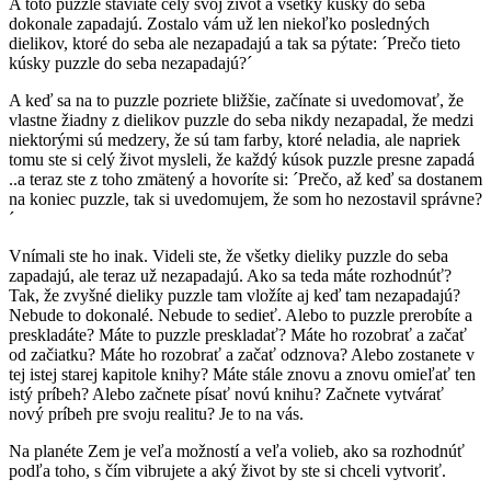
A toto puzzle staviate celý svoj život a všetky kúsky do seba
dokonale zapadajú. Zostalo vám už len niekoľko posledných
dielikov, ktoré do seba ale nezapadajú a tak sa pýtate: ´Prečo tieto
kúsky puzzle do seba nezapadajú?´
A keď sa na to puzzle pozriete bližšie, začínate si uvedomovať, že
vlastne žiadny z dielikov puzzle do seba nikdy nezapadal, že medzi
niektorými sú medzery, že sú tam farby, ktoré neladia, ale napriek
tomu ste si celý život mysleli, že každý kúsok puzzle presne zapadá
..a teraz ste z toho zmätený a hovoríte si: ´Prečo, až keď sa dostanem
na koniec puzzle, tak si uvedomujem, že som ho nezostavil správne?
´
Vnímali ste ho inak. Videli ste, že všetky dieliky puzzle do seba
zapadajú, ale teraz už nezapadajú. Ako sa teda máte rozhodnúť?
Tak, že zvyšné dieliky puzzle tam vložíte aj keď tam nezapadajú?
Nebude to dokonalé. Nebude to sedieť. Alebo to puzzle prerobíte a
preskladáte? Máte to puzzle preskladať? Máte ho rozobrať a začať
od začiatku? Máte ho rozobrať a začať odznova? Alebo zostanete v
tej istej starej kapitole knihy? Máte stále znovu a znovu omieľať ten
istý príbeh? Alebo začnete písať novú knihu? Začnete vytvárať
nový príbeh pre svoju realitu? Je to na vás.
Na planéte Zem je veľa možností a veľa volieb, ako sa rozhodnúť
podľa toho, s čím vibrujete a aký život by ste si chceli vytvoriť.