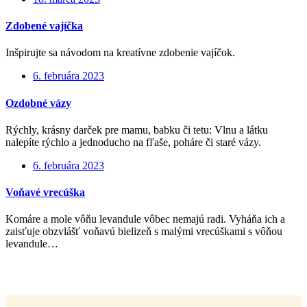
Zdobené vajíčka
Inšpirujte sa návodom na kreatívne zdobenie vajíčok.
6. februára 2023
Ozdobné vázy
Rýchly, krásny darček pre mamu, babku či tetu: Vlnu a látku
nalepíte rýchlo a jednoducho na fľaše, poháre či staré vázy.
6. februára 2023
Voňavé vrecúška
Komáre a mole vôňu levandule vôbec nemajú radi. Vyháňa ich a
zaisťuje obzvlášť voňavú bielizeň s malými vrecúškami s vôňou
levandule…