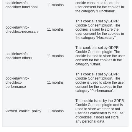
cookielawinfo-
cookie consent to record the
11 months
checkbox-functional
user consent for the cookies in
the category "Functional".
This cookie is set by GDPR
Cookie Consent plugin. The
cookielawinfo-
11 months
cookies is used to store the
checkbox-necessary
user consent for the cookies in
the category "Necessary".
This cookie is set by GDPR
Cookie Consent plugin. The
cookielawinfo-
11 months
cookie is used to store the user
checkbox-others
consent for the cookies in the
category "Other.
This cookie is set by GDPR
cookielawinfo-
Cookie Consent plugin. The
checkbox-
11 months
cookie is used to store the user
performance
consent for the cookies in the
category "Performance".
The cookie is set by the GDPR
Cookie Consent plugin and is
used to store whether or not
viewed_cookie_policy
11 months
user has consented to the use
of cookies. It does not store
any personal data.