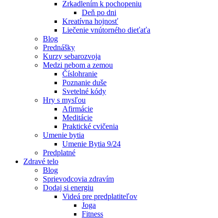
Zrkadlením k pochopeniu
Deň po dni
Kreatívna hojnosť
Liečenie vnútorného dieťaťa
Blog
Prednášky
Kurzy sebarozvoja
Medzi nebom a zemou
Číslohranie
Poznanie duše
Svetelné kódy
Hry s mysľou
Afirmácie
Meditácie
Praktické cvičenia
Umenie bytia
Umenie Bytia 9/24
Predplatné
Zdravé telo
Blog
Sprievodcovia zdravím
Dodaj si energiu
Videá pre predplatiteľov
Joga
Fitness