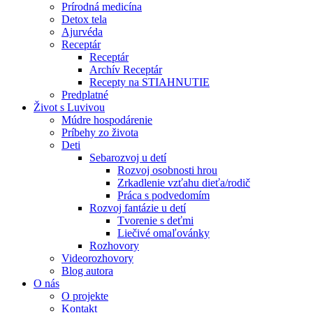
Prírodná medicína
Detox tela
Ajurvéda
Receptár
Receptár
Archív Receptár
Recepty na STIAHNUTIE
Predplatné
Život s Luvivou
Múdre hospodárenie
Príbehy zo života
Deti
Sebarozvoj u detí
Rozvoj osobnosti hrou
Zrkadlenie vzťahu dieťa/rodič
Práca s podvedomím
Rozvoj fantázie u detí
Tvorenie s deťmi
Liečivé omaľovánky
Rozhovory
Videorozhovory
Blog autora
O nás
O projekte
Kontakt