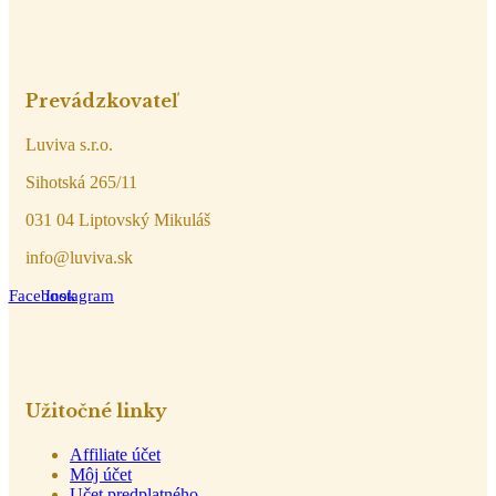
Prevádzkovateľ
Luviva s.r.o.
Sihotská 265/11
031 04 Liptovský Mikuláš
info@luviva.sk
Facebook
Instagram
Užitočné linky
Affiliate účet
Môj účet
Učet predplatného