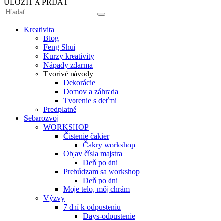
ULOŽIŤ A PRIJAŤ
Kreativita
Blog
Feng Shui
Kurzy kreativity
Nápady zdarma
Tvorivé návody
Dekorácie
Domov a záhrada
Tvorenie s deťmi
Predplatné
Sebarozvoj
WORKSHOP
Čistenie čakier
Čakry workshop
Objav čísla majstra
Deň po dni
Prebúdzam sa workshop
Deň po dni
Moje telo, môj chrám
Výzvy
7 dní k odpusteniu
Days-odpustenie