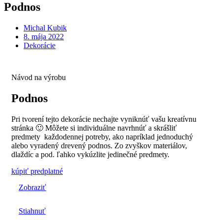
Podnos
Michal Kubik
8. mája 2022
Dekorácie
Návod na výrobu
Podnos
Pri tvorení tejto dekorácie nechajte vyniknúť vašu kreatívnu
stránka 🙂 Môžete si individuálne navrhnúť a skrášliť
predmety každodennej potreby, ako napríklad jednoduchý
alebo vyradený drevený podnos. Zo zvyškov materiálov,
dlaždíc a pod. ľahko vykúzlite jedinečné predmety.
kúpiť predplatné
Zobraziť
Stiahnuť