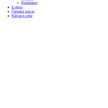
Predplatné
E-shop
Členská sekcia
Návrat k sebe