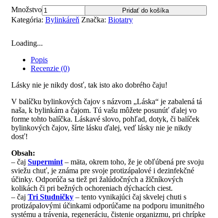
Množstvo
Pridať do košíka
Kategória:
Bylinkáreň
Značka:
Biotatry
Loading...
Popis
Recenzie (0)
Lásky nie je nikdy dosť, tak isto ako dobrého čaju!
V balíčku bylinkových čajov s názvom „Láska“ je zabalená tá
naša, k bylinkám a čajom. Tú vašu môžete posunúť ďalej vo
forme tohto balíčka. Láskavé slovo, pohľad, dotyk, či balíček
bylinkových čajov, šírte lásku ďalej, veď lásky nie je nikdy
dosť!
Obsah:
– čaj
Supermint
– mäta, okrem toho, že je obľúbená pre svoju
sviežu chuť, je známa pre svoje protizápalové i dezinfekčné
účinky. Odporúča sa tiež pri žalúdočných a žlčníkových
kolikách či pri bežných ochoreniach dýchacích ciest.
– čaj
Tri Studničky
– tento vynikajúci čaj skvelej chuti s
protizápalovými účinkami odporúčame na podporu imunitného
systému a trávenia, regeneráciu, čistenie organizmu, pri chrípke