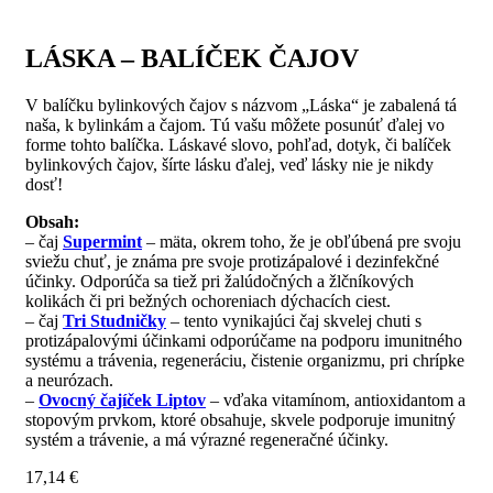
LÁSKA – BALÍČEK ČAJOV
V balíčku bylinkových čajov s názvom „Láska“ je zabalená tá
naša, k bylinkám a čajom. Tú vašu môžete posunúť ďalej vo
forme tohto balíčka. Láskavé slovo, pohľad, dotyk, či balíček
bylinkových čajov, šírte lásku ďalej, veď lásky nie je nikdy
dosť!
Obsah:
– čaj
Supermint
– mäta, okrem toho, že je obľúbená pre svoju
sviežu chuť, je známa pre svoje protizápalové i dezinfekčné
účinky. Odporúča sa tiež pri žalúdočných a žlčníkových
kolikách či pri bežných ochoreniach dýchacích ciest.
– čaj
Tri Studničky
– tento vynikajúci čaj skvelej chuti s
protizápalovými účinkami odporúčame na podporu imunitného
systému a trávenia, regeneráciu, čistenie organizmu, pri chrípke
a neurózach.
–
Ovocný čajíček Liptov
– vďaka vitamínom, antioxidantom a
stopovým prvkom, ktoré obsahuje, skvele podporuje imunitný
systém a trávenie, a má výrazné regeneračné účinky.
17,14
€