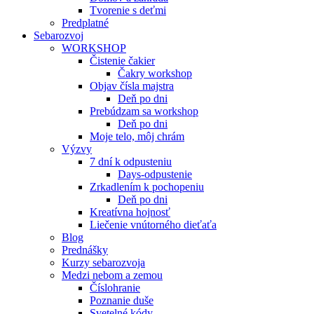
Tvorenie s deťmi
Predplatné
Sebarozvoj
WORKSHOP
Čistenie čakier
Čakry workshop
Objav čísla majstra
Deň po dni
Prebúdzam sa workshop
Deň po dni
Moje telo, môj chrám
Výzvy
7 dní k odpusteniu
Days-odpustenie
Zrkadlením k pochopeniu
Deň po dni
Kreatívna hojnosť
Liečenie vnútorného dieťaťa
Blog
Prednášky
Kurzy sebarozvoja
Medzi nebom a zemou
Číslohranie
Poznanie duše
Svetelné kódy