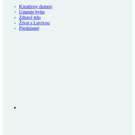
Kreativny domov
Umenie bytia
Zdravé telo
Život s Luvivou
Predplatné