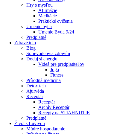
Hry s mysľou
Afirmácie
Meditácie
Praktické cvičenia
Umenie bytia
Umenie Bytia 9/24
Predplatné
Zdravé telo
Blog
Sprievodcovia zdravím
Dodaj si energiu
Videá pre predplatiteľov
Joga
Fitness
Prírodná medicína
Detox tela
Ajurvéda
Receptár
Receptár
Archív Receptár
Recepty na STIAHNUTIE
Predplatné
Život s Luvivou
Múdre hospodárenie