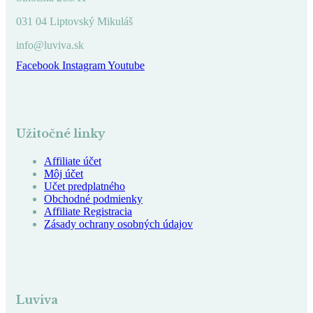
031 04 Liptovský Mikuláš
info@luviva.sk
Facebook
Instagram
Youtube
Užitočné linky
Affiliate účet
Môj účet
Učet predplatného
Obchodné podmienky
Affiliate Registracia
Zásady ochrany osobných údajov
Luviva