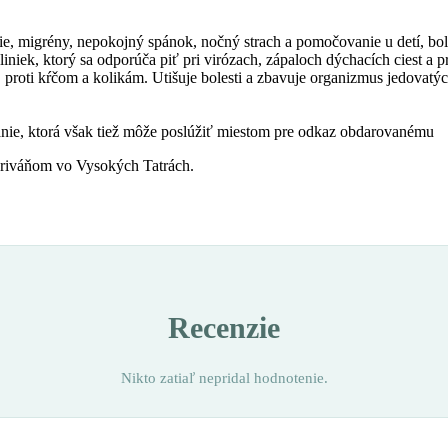
e, migrény, nepokojný spánok, nočný strach a pomočovanie u detí, bole
liniek, ktorý sa odporúča piť pri virózach, zápaloch dýchacích ciest a
 proti kŕčom a kolikám. Utišuje bolesti a zbavuje organizmus jedovatýc
nie, ktorá však tiež môže poslúžiť miestom pre odkaz obdarovanému
 Kriváňom vo Vysokých Tatrách.
Recenzie
Nikto zatiaľ nepridal hodnotenie.