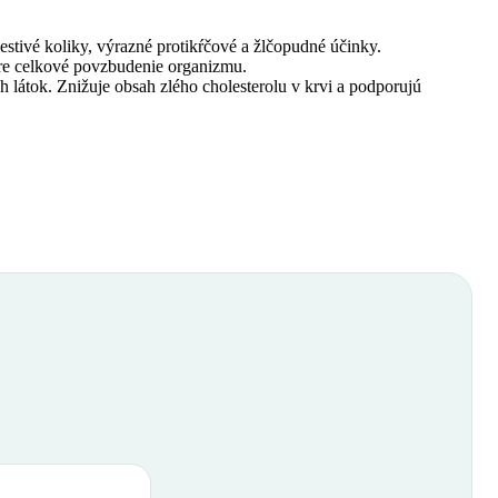
stivé koliky, výrazné protikŕčové a žlčopudné účinky.
 pre celkové povzbudenie organizmu.
h látok. Znižuje obsah zlého cholesterolu v krvi a podporujú