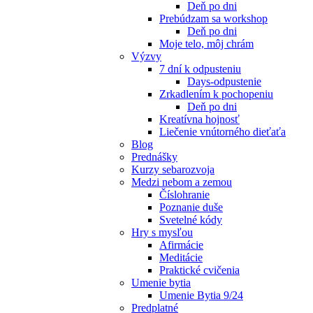
Deň po dni
Prebúdzam sa workshop
Deň po dni
Moje telo, môj chrám
Výzvy
7 dní k odpusteniu
Days-odpustenie
Zrkadlením k pochopeniu
Deň po dni
Kreatívna hojnosť
Liečenie vnútorného dieťaťa
Blog
Prednášky
Kurzy sebarozvoja
Medzi nebom a zemou
Číslohranie
Poznanie duše
Svetelné kódy
Hry s mysľou
Afirmácie
Meditácie
Praktické cvičenia
Umenie bytia
Umenie Bytia 9/24
Predplatné