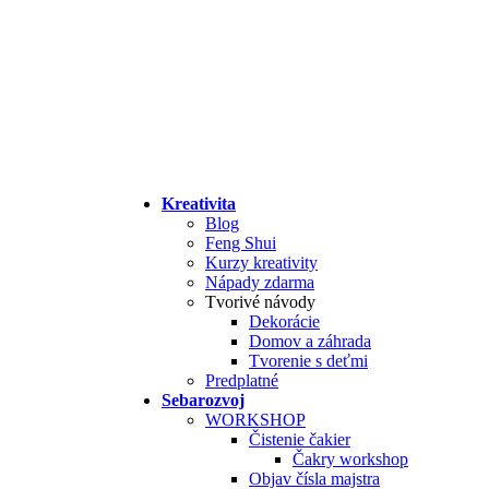
Kreativita
Blog
Feng Shui
Kurzy kreativity
Nápady zdarma
Tvorivé návody
Dekorácie
Domov a záhrada
Tvorenie s deťmi
Predplatné
Sebarozvoj
WORKSHOP
Čistenie čakier
Čakry workshop
Objav čísla majstra