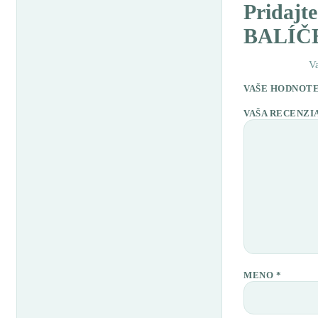
Pridajt
BALÍČ
V
VAŠE HODNOT
VAŠA RECENZI
MENO
*