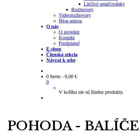
Liečivé omaľovánky
Rozhovory
Videorozhovory
Blog autora
O nás
O projekte
Kontakt
Predplatné
E-shop
Členská sekcia
Návrat k sebe
0 Items
-
0,00
€
0
V košíku nie sú žiadne produkty.
POHODA - BALÍČE