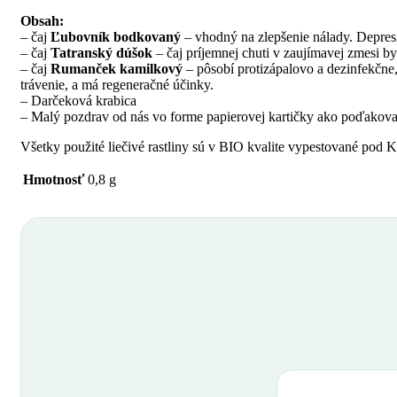
Obsah:
– čaj
Ľubovník bodkovaný
– vhodný na zlepšenie nálady. Depresi
– čaj
Tatranský dúšok
– čaj príjemnej chuti v zaujímavej zmesi by
– čaj
Rumanček kamilkový
– pôsobí protizápalovo a dezinfekčne,
trávenie, a má regeneračné účinky.
– Darčeková krabica
– Malý pozdrav od nás vo forme papierovej kartičky ako poďakova
Všetky použité liečivé rastliny sú v BIO kvalite vypestované pod
Hmotnosť
0,8 g