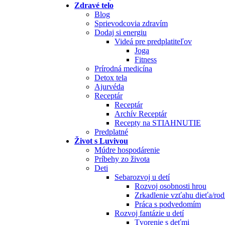
Zdravé telo
Blog
Sprievodcovia zdravím
Dodaj si energiu
Videá pre predplatiteľov
Joga
Fitness
Prírodná medicína
Detox tela
Ajurvéda
Receptár
Receptár
Archív Receptár
Recepty na STIAHNUTIE
Predplatné
Život s Luvivou
Múdre hospodárenie
Príbehy zo života
Deti
Sebarozvoj u detí
Rozvoj osobnosti hrou
Zrkadlenie vzťahu dieťa/rod
Práca s podvedomím
Rozvoj fantázie u detí
Tvorenie s deťmi