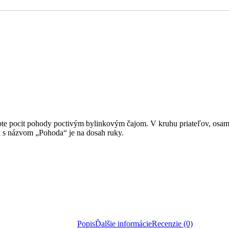
te pocit pohody poctivým bylinkovým čajom. V kruhu priateľov, osamot
 s názvom „Pohoda“ je na dosah ruky.
Popis
Ďalšie informácie
Recenzie (0)