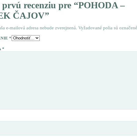
e prvú recenziu pre “POHODA –
EK ČAJOV”
aša e-mailová adresa nebude zverejnená.
Vyžadované polia sú označen
ENIE
*
A
*