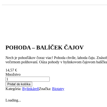
POHODA – BALÍČEK ČAJOV
Nech je pohoďákov čoraz viac! Pohoda chvíle, lahoda čaju. Znásob
večernom polihovaní. Oáza pohody v bylinkovom čajovom balíčku
14,57
€
Množstvo
Pridať do košíka
Kategória:
Bylinkáreň
Značka:
Biotatry
Loading...