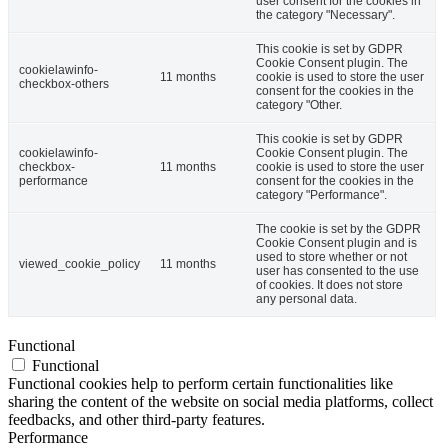
user consent for the cookies in
the category "Necessary".
This cookie is set by GDPR
Cookie Consent plugin. The
cookielawinfo-
11 months
cookie is used to store the user
checkbox-others
consent for the cookies in the
category "Other.
This cookie is set by GDPR
cookielawinfo-
Cookie Consent plugin. The
checkbox-
11 months
cookie is used to store the user
performance
consent for the cookies in the
category "Performance".
The cookie is set by the GDPR
Cookie Consent plugin and is
used to store whether or not
viewed_cookie_policy
11 months
user has consented to the use
of cookies. It does not store
any personal data.
Functional
Functional
Functional cookies help to perform certain functionalities like
sharing the content of the website on social media platforms, collect
feedbacks, and other third-party features.
Performance