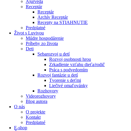
Ajurvéda
Receptár
Receptár
Archív Receptár
Recepty na STIAHNUTIE
Predplatné
Život s Luvivou
Múdre hospodárenie
Príbehy zo života
Deti
Sebarozvoj u detí
Rozvoj osobnosti hrou
Zrkadlenie vzťahu dieťa/rodič
Práca s podvedomím
Rozvoj fantázie u detí
Tvorenie s deťmi
Liečivé omaľovánky
Rozhovory
Videorozhovory
Blog autora
O nás
O projekte
Kontakt
Predplatné
E-shop