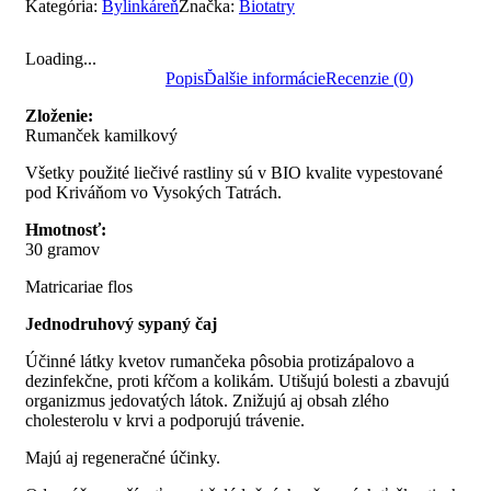
Kategória:
Bylinkáreň
Značka:
Biotatry
Loading...
Popis
Ďalšie informácie
Recenzie (0)
Zloženie:
Rumanček kamilkový
Všetky použité liečivé rastliny sú v BIO kvalite vypestované
pod Kriváňom vo Vysokých Tatrách.
Hmotnosť:
30 gramov
Matricariae flos
Jednodruhový sypaný čaj
Účinné látky kvetov rumančeka pôsobia protizápalovo a
dezinfekčne, proti kŕčom a kolikám. Utišujú bolesti a zbavujú
organizmus jedovatých látok. Znižujú aj obsah zlého
cholesterolu v krvi a podporujú trávenie.
Majú aj regeneračné účinky.