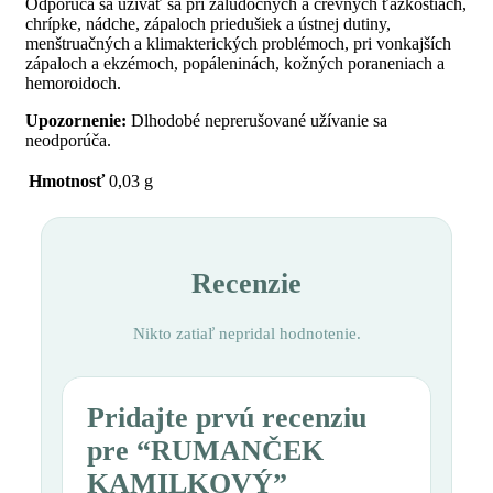
Odporúča sa užívať sa pri žalúdočných a črevných ťažkostiach,
chrípke, nádche, zápaloch priedušiek a ústnej dutiny,
menštruačných a klimakterických problémoch, pri vonkajších
zápaloch a ekzémoch, popáleninách, kožných poraneniach a
hemoroidoch.
Upozornenie:
Dlhodobé neprerušované užívanie sa
neodporúča.
Hmotnosť
0,03 g
Recenzie
Nikto zatiaľ nepridal hodnotenie.
Pridajte prvú recenziu
pre “RUMANČEK
KAMILKOVÝ”