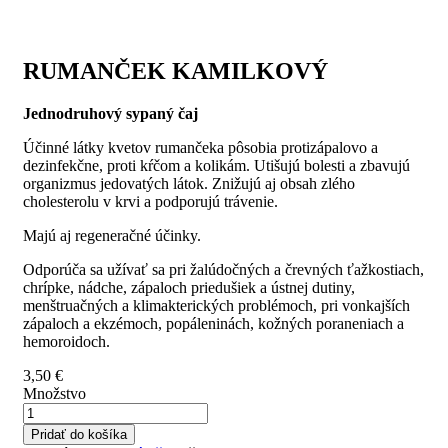
RUMANČEK KAMILKOVÝ
Jednodruhový sypaný čaj
Účinné látky kvetov rumančeka pôsobia protizápalovo a
dezinfekčne, proti kŕčom a kolikám. Utišujú bolesti a zbavujú
organizmus jedovatých látok. Znižujú aj obsah zlého
cholesterolu v krvi a podporujú trávenie.
Majú aj regeneračné účinky.
Odporúča sa užívať sa pri žalúdočných a črevných ťažkostiach,
chrípke, nádche, zápaloch priedušiek a ústnej dutiny,
menštruačných a klimakterických problémoch, pri vonkajších
zápaloch a ekzémoch, popáleninách, kožných poraneniach a
hemoroidoch.
3,50
€
Množstvo
Pridať do košíka