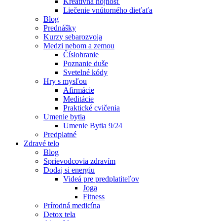
Kreatívna hojnosť
Liečenie vnútorného dieťaťa
Blog
Prednášky
Kurzy sebarozvoja
Medzi nebom a zemou
Číslohranie
Poznanie duše
Svetelné kódy
Hry s mysľou
Afirmácie
Meditácie
Praktické cvičenia
Umenie bytia
Umenie Bytia 9/24
Predplatné
Zdravé telo
Blog
Sprievodcovia zdravím
Dodaj si energiu
Videá pre predplatiteľov
Joga
Fitness
Prírodná medicína
Detox tela