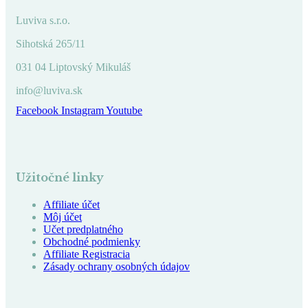
Luviva s.r.o.
Sihotská 265/11
031 04 Liptovský Mikuláš
info@luviva.sk
Facebook
Instagram
Youtube
Užitočné linky
Affiliate účet
Môj účet
Učet predplatného
Obchodné podmienky
Affiliate Registracia
Zásady ochrany osobných údajov