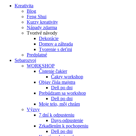
Kreativita
Blog
Feng Shui
Kurzy kreativity
Nápady zdarma
Tvorivé návody
Dekorácie
Domov a záhrada
Tvorenie s deťmi
Predplatné
Sebarozvoj
WORKSHOP
Čistenie čakier
Čakry workshop
Objav čísla majstra
Deň po dni
Prebúdzam sa workshop
Deň po dni
Moje telo, môj chrám
Výzvy
7 dní k odpusteniu
Days-odpustenie
Zrkadlením k pochopeniu
Deň po dni