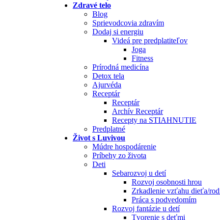
Zdravé telo
Blog
Sprievodcovia zdravím
Dodaj si energiu
Videá pre predplatiteľov
Joga
Fitness
Prírodná medicína
Detox tela
Ajurvéda
Receptár
Receptár
Archív Receptár
Recepty na STIAHNUTIE
Predplatné
Život s Luvivou
Múdre hospodárenie
Príbehy zo života
Deti
Sebarozvoj u detí
Rozvoj osobnosti hrou
Zrkadlenie vzťahu dieťa/rod
Práca s podvedomím
Rozvoj fantázie u detí
Tvorenie s deťmi