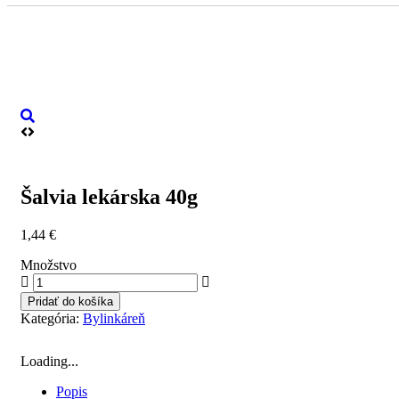
Šalvia lekárska 40g
1,44
€
Množstvo
Pridať do košíka
Kategória:
Bylinkáreň
Loading...
Popis