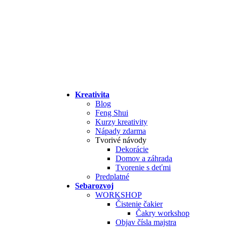
Kreativita
Blog
Feng Shui
Kurzy kreativity
Nápady zdarma
Tvorivé návody
Dekorácie
Domov a záhrada
Tvorenie s deťmi
Predplatné
Sebarozvoj
WORKSHOP
Čistenie čakier
Čakry workshop
Objav čísla majstra