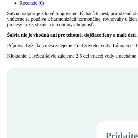
Recenzie (0)
Šalvia podporuje zdravé fungovanie dýchacích ciest, prirodzenú obr
vnútorne sa používa k harmonizácii hormonálnej rovnováhy u žien v
procesy kože, slizníc a ich obranyschopnosť.
Šalvia nie je vhodná ani pre tehotné, dojčiace ženy a malé deti.
Príprava: Lyžičku zmesi zalejeme 2 dcl zovretej vody. Lúhujeme 1
Kloktanie: 1 lyžicu šalvie zalejeme 2,5 dcl vriacej vody a nechá
Pridajte