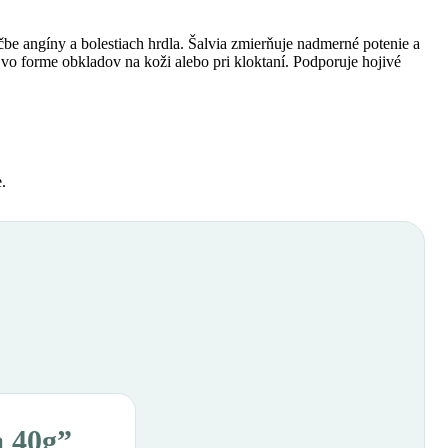
čbe angíny a bolestiach hrdla. Šalvia zmierňuje nadmerné potenie a
vo forme obkladov na koži alebo pri kloktaní. Podporuje hojivé
e.
a 40g”