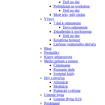
Deň po dni
Prebúdzam sa workshop
Deň po dni
Moje telo, môj chrám
Výzvy
7 dní k odpusteniu
Days-odpustenie
Zrkadlením k pochopeniu
Deň po dni
Kreatívna hojnosť
Liečenie vnútorného dieťaťa
Blog
Prednášky
Kurzy sebarozvoja
Medzi nebom a zemou
Číslohranie
Poznanie duše
Svetelné kódy
Hry s mysľou
Afirmácie
Meditácie
Praktické cvičenia
Umenie bytia
Umenie Bytia 9/24
Predplatné