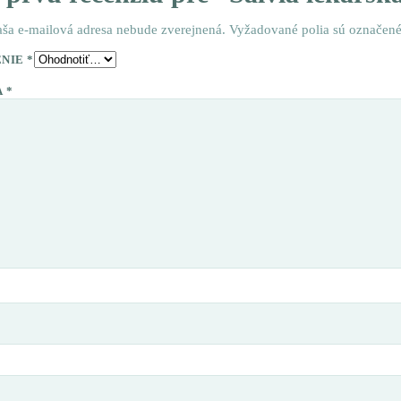
aša e-mailová adresa nebude zverejnená.
Vyžadované polia sú označen
ENIE
*
A
*