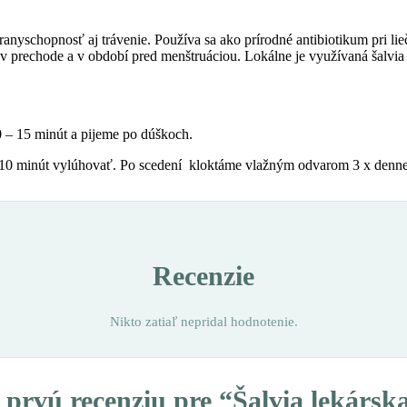
anyschopnosť aj trávenie. Používa sa ako prírodné antibiotikum pri lie
 prechode a v období pred menštruáciou. Lokálne je využívaná šalvia 
0 – 15 minút a pijeme po dúškoch.
me 10 minút vylúhovať. Po scedení kloktáme vlažným odvarom 3 x denn
Recenzie
Nikto zatiaľ nepridal hodnotenie.
 prvú recenziu pre “Šalvia lekársk