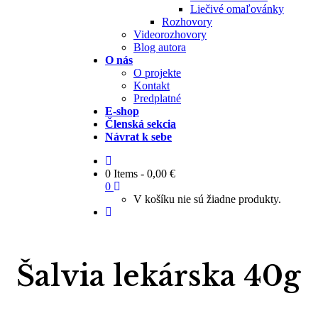
Liečivé omaľovánky
Rozhovory
Videorozhovory
Blog autora
O nás
O projekte
Kontakt
Predplatné
E-shop
Členská sekcia
Návrat k sebe
0 Items
-
0,00
€
0
V košíku nie sú žiadne produkty.
Šalvia lekárska 40g