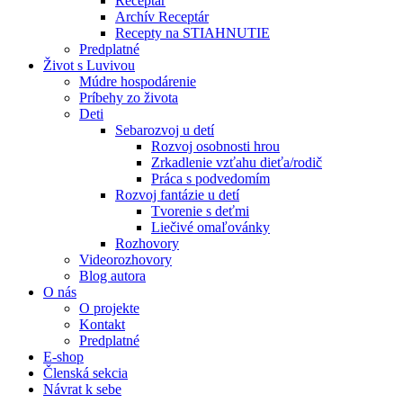
Receptár
Archív Receptár
Recepty na STIAHNUTIE
Predplatné
Život s Luvivou
Múdre hospodárenie
Príbehy zo života
Deti
Sebarozvoj u detí
Rozvoj osobnosti hrou
Zrkadlenie vzťahu dieťa/rodič
Práca s podvedomím
Rozvoj fantázie u detí
Tvorenie s deťmi
Liečivé omaľovánky
Rozhovory
Videorozhovory
Blog autora
O nás
O projekte
Kontakt
Predplatné
E-shop
Členská sekcia
Návrat k sebe