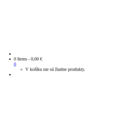
0 Items
-
0,00
€
0
V košíku nie sú žiadne produkty.