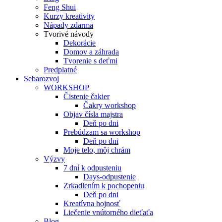
Feng Shui
Kurzy kreativity
Nápady zdarma
Tvorivé návody
Dekorácie
Domov a záhrada
Tvorenie s deťmi
Predplatné
Sebarozvoj
WORKSHOP
Čistenie čakier
Čakry workshop
Objav čísla majstra
Deň po dni
Prebúdzam sa workshop
Deň po dni
Moje telo, môj chrám
Výzvy
7 dní k odpusteniu
Days-odpustenie
Zrkadlením k pochopeniu
Deň po dni
Kreatívna hojnosť
Liečenie vnútorného dieťaťa
Blog