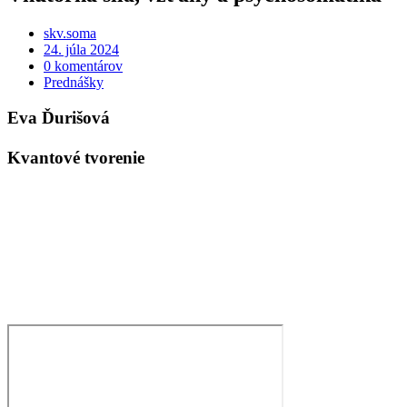
skv.soma
24. júla 2024
0 komentárov
Prednášky
Eva Ďurišová
Kvantové tvorenie