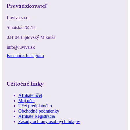
Prevádzkovateľ
Luviva s.r.o.
Sihotská 265/11
031 04 Liptovský Mikuláš
info@luviva.sk
Facebook
Instagram
Užitočné linky
Affiliate účet
Môj účet
Učet predplatného
Obchodné podmienky
Affiliate Registracia
Zásady ochrany osobných údajov