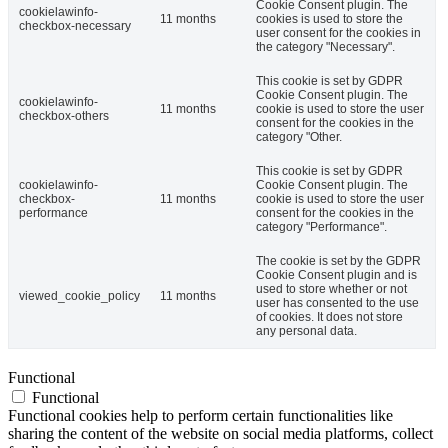
Cookie Consent plugin. The
cookielawinfo-
11 months
cookies is used to store the
checkbox-necessary
user consent for the cookies in
the category "Necessary".
This cookie is set by GDPR
Cookie Consent plugin. The
cookielawinfo-
11 months
cookie is used to store the user
checkbox-others
consent for the cookies in the
category "Other.
This cookie is set by GDPR
cookielawinfo-
Cookie Consent plugin. The
checkbox-
11 months
cookie is used to store the user
performance
consent for the cookies in the
category "Performance".
The cookie is set by the GDPR
Cookie Consent plugin and is
used to store whether or not
viewed_cookie_policy
11 months
user has consented to the use
of cookies. It does not store
any personal data.
Functional
Functional
Functional cookies help to perform certain functionalities like
sharing the content of the website on social media platforms, collect