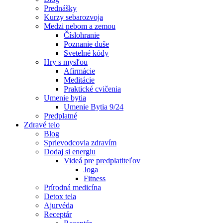
Prednášky
Kurzy sebarozvoja
Medzi nebom a zemou
Číslohranie
Poznanie duše
Svetelné kódy
Hry s mysľou
Afirmácie
Meditácie
Praktické cvičenia
Umenie bytia
Umenie Bytia 9/24
Predplatné
Zdravé telo
Blog
Sprievodcovia zdravím
Dodaj si energiu
Videá pre predplatiteľov
Joga
Fitness
Prírodná medicína
Detox tela
Ajurvéda
Receptár