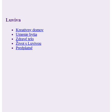
Luviva
Kreativny domov
Umenie bytia
Zdravé telo
Život s Luvivou
Predplatné