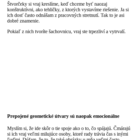
Štvorčeky si vraj kreslíme, keď chceme byť naozaj
konštruktívni, ako tehličky, z ktorých vystavíme riešenie. Ja si
ich dosť často odnášam z pracovných stretnutí. Tak to je asi
dobré znamenie.
Pokiaľ z nich tvoríte šachovnicu, vraj ste trpezliví a vytrvalí.
Prepojené geometické útvary sú naopak emocionálne
Myslím si, že ide skôr o tie spoje ako o to, čo spájajú.
Čmárajú
si ich vraj veľmi milujúce osoby, ktoré rady trávia čas s inými
ľuďmi.
Dúfam, že to, že také obrázky u mňa veľmi často