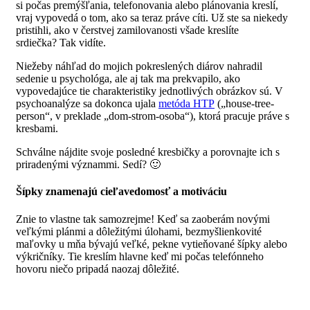
si počas premýšľania, telefonovania alebo plánovania kreslí,
vraj vypovedá o tom, ako sa teraz práve cíti. Už ste sa niekedy
pristihli, ako v čerstvej zamilovanosti všade kreslíte
srdiečka? Tak vidíte.
Niežeby náhľad do mojich pokreslených diárov nahradil
sedenie u psychológa, ale aj tak ma prekvapilo, ako
vypovedajúce tie charakteristiky jednotlivých obrázkov sú. V
psychoanalýze sa dokonca ujala
metóda HTP
(„house-tree-
person“, v preklade „dom-strom-osoba“), ktorá pracuje práve s
kresbami.
Schválne nájdite svoje posledné kresbičky a porovnajte ich s
priradenými význammi. Sedí? 🙂
Šípky znamenajú cieľavedomosť a motiváciu
Znie to vlastne tak samozrejme!
Keď sa zaoberám novými
veľkými plánmi a dôležitými úlohami, bezmyšlienkovité
maľovky u mňa bývajú veľké, pekne vytieňované šípky alebo
výkričníky.
Tie kreslím hlavne keď mi počas telefónneho
hovoru niečo pripadá naozaj dôležité.