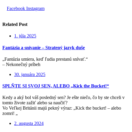
Facebook
Instagram
Related Post
1. júla 2025
Fantázia a snívanie – Stratený jazyk duše
„Fantázia umiera, keď ľudia prestanú snívať.“
– Nekonečný príbeh
30. januára 2025
SPLŇTE SI SVOJ SEN, ALEBO „Kick the Bucket!“
Kedy a aký bol váš posledný sen? Je ešte niečo, čo by ste chceli v
tomto živote zažiť alebo sa naučiť?
Vo Veľkej Británii majú pekný výraz: „Kick the bucket! – alebo
zomri! „
2. augusta 2024