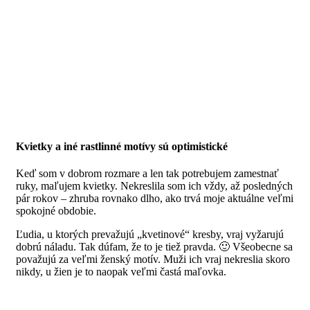
Kvietky a iné rastlinné motívy sú optimistické
Keď som v dobrom rozmare a len tak potrebujem zamestnať
ruky, maľujem kvietky. Nekreslila som ich vždy, až posledných
pár rokov – zhruba rovnako dlho, ako trvá moje aktuálne veľmi
spokojné obdobie.
Ľudia, u ktorých prevažujú „kvetinové“ kresby, vraj vyžarujú
dobrú náladu. Tak dúfam, že to je tiež pravda. 🙂 Všeobecne sa
považujú za veľmi ženský motív. Muži ich vraj nekreslia skoro
nikdy, u žien je to naopak veľmi častá maľovka.