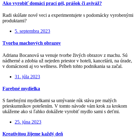
Ako vyrobiť domáci prací gél, prášok či aviváž?
Radi skúšate nové veci a experimentujete s podomácky vyrobenými
produktami?
5. septembra 2023
Tvorba machových obrazov
Adriana Bocanová sa venuje tvorbe živých obrazov z machu. Sú
nádherné a zdobia už nejeden priestor v hoteli, kancelárii, na úrade,
v domácnosti aj vo wellness. Príbeh tohto podnikania sa začal.
31. júla 2023
Farebné mydielka
S farebnými mydielkami sa umývanie rúk stáva pre malých
prieskumníkov potešením. V tomto návode vám krok za krokom
ukážeme ako si ľahko dokážete vyrobiť mydlo sami s deťmi.
25. júna 2023
Kreativitou žijeme každý deň