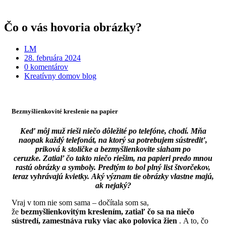
Čo o vás hovoria obrázky?
LM
28. februára 2024
0 komentárov
Kreatívny domov blog
Bezmyšlienkovité kreslenie na papier
Keď môj muž rieši niečo dôležité po telefóne, chodí. Mňa
naopak každý telefonát, na ktorý sa potrebujem sústrediť,
priková k stoličke a bezmyšlienkovite siaham po
ceruzke. Zatiaľ čo takto niečo riešim, na papieri predo mnou
rastú obrázky a symboly. Predtým to bol plný list štvorčekov,
teraz vyhrávajú kvietky. Aký význam tie obrázky vlastne majú,
ak nejaký?
Vraj v tom nie som sama – dočítala som sa,
že
bezmyšlienkovitým kreslením, zatiaľ čo sa na niečo
sústredí, zamestnáva ruky viac ako polovica žien
. A to, čo