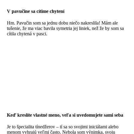
V pavučine sa cítime chytení
Hm.
Pavučin som sa jednu dobu niečo nakreslila!
Mám ale
tušenie, že ma viac bavila symetria jej liniek, než že by som sa
cítila chytená v pasci.
Keď kreslíte vlastné meno, veľa si uvedomujete sami seba
Je to špecialita tínedžerov – tí sa so svojimi iniciálami alebo
menom vyhrajú veľmi často. Nebola som výnimka, svoju