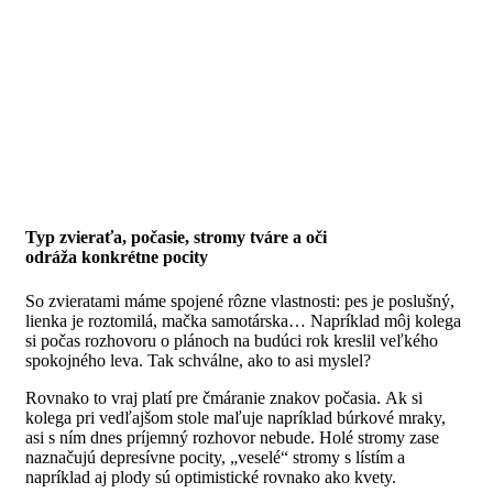
Typ zvieraťa, počasie, stromy tváre a oči
odráža konkrétne pocity
So zvieratami máme spojené rôzne vlastnosti: pes je poslušný,
lienka je roztomilá, mačka samotárska… Napríklad
môj kolega
si počas rozhovoru o plánoch na budúci rok kreslil veľkého
spokojného leva. Tak schválne, ako to asi myslel?
Rovnako to vraj platí pre čmáranie znakov počasia. Ak si
kolega pri vedľajšom stole maľuje napríklad búrkové mraky,
asi s ním dnes príjemný rozhovor nebude. Holé stromy zase
naznačujú depresívne pocity, „veselé“ stromy s lístím a
napríklad aj plody sú optimistické rovnako ako kvety.