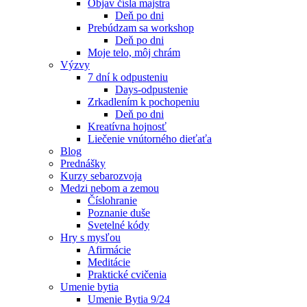
Objav čísla majstra
Deň po dni
Prebúdzam sa workshop
Deň po dni
Moje telo, môj chrám
Výzvy
7 dní k odpusteniu
Days-odpustenie
Zrkadlením k pochopeniu
Deň po dni
Kreatívna hojnosť
Liečenie vnútorného dieťaťa
Blog
Prednášky
Kurzy sebarozvoja
Medzi nebom a zemou
Číslohranie
Poznanie duše
Svetelné kódy
Hry s mysľou
Afirmácie
Meditácie
Praktické cvičenia
Umenie bytia
Umenie Bytia 9/24