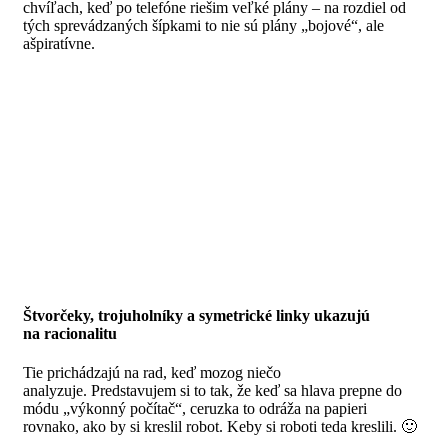
chvíľach, keď po telefóne riešim veľké plány – na rozdiel od
tých sprevádzaných šípkami to nie sú plány „bojové“, ale
ašpiratívne.
Štvorčeky, trojuholníky a symetrické linky ukazujú
na racionalitu
Tie prichádzajú na rad, keď mozog niečo
analyzuje. Predstavujem si to tak, že keď sa hlava prepne do
módu „výkonný počítač“, ceruzka to odráža na papieri
rovnako, ako by si kreslil robot. Keby si roboti teda kreslili. 🙂