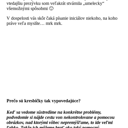
vtedajšiu prezývku som veľakrát stvárnila „umelecky“
všemožnými spôsobmi 🙂
V dospelosti vás skôr čaká písanie iniciálov niekoho, na koho
práve veľa myslíte… mrk mrk.
Prečo sú kresbičky tak vypovedajúce?
Keď sa vedome sústredíme na konkrétne problémy,
podvedomie si nájde cestu von nekontrolovane a pomocou
obrázkov, nad ktorými vôbec nepremýšľame, to ide veľmi
ľahko. Takže ich môžeme brať ako taký pomocný