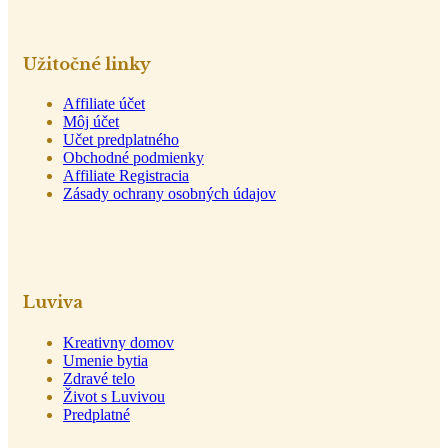
Užitočné linky
Affiliate účet
Môj účet
Učet predplatného
Obchodné podmienky
Affiliate Registracia
Zásady ochrany osobných údajov
Luviva
Kreativny domov
Umenie bytia
Zdravé telo
Život s Luvivou
Predplatné