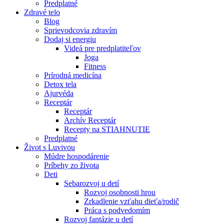
Predplatné
Zdravé telo
Blog
Sprievodcovia zdravím
Dodaj si energiu
Videá pre predplatiteľov
Joga
Fitness
Prírodná medicína
Detox tela
Ajurvéda
Receptár
Receptár
Archív Receptár
Recepty na STIAHNUTIE
Predplatné
Život s Luvivou
Múdre hospodárenie
Príbehy zo života
Deti
Sebarozvoj u detí
Rozvoj osobnosti hrou
Zrkadlenie vzťahu dieťa/rodič
Práca s podvedomím
Rozvoj fantázie u detí