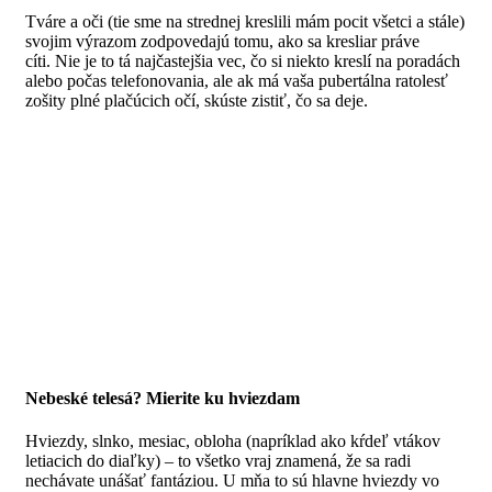
Tváre a oči (tie sme na strednej kreslili mám pocit všetci a stále)
svojim výrazom zodpovedajú tomu, ako sa kresliar práve
cíti. Nie je to tá najčastejšia vec, čo si niekto kreslí na poradách
alebo počas telefonovania, ale ak má vaša pubertálna ratolesť
zošity plné plačúcich očí, skúste zistiť, čo sa deje.
Nebeské telesá? Mierite ku hviezdam
Hviezdy, slnko, mesiac, obloha (napríklad ako kŕdeľ vtákov
letiacich do diaľky) – to všetko vraj znamená, že sa radi
nechávate unášať fantáziou.
U mňa to sú hlavne hviezdy vo