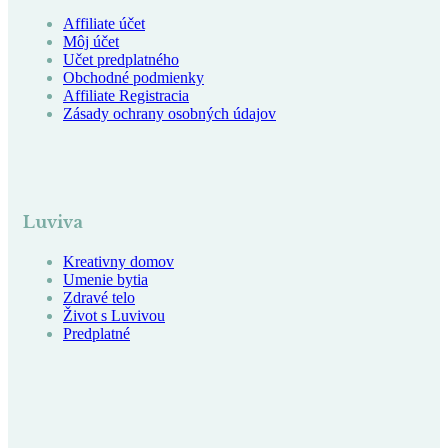
Affiliate účet
Môj účet
Učet predplatného
Obchodné podmienky
Affiliate Registracia
Zásady ochrany osobných údajov
Luviva
Kreativny domov
Umenie bytia
Zdravé telo
Život s Luvivou
Predplatné