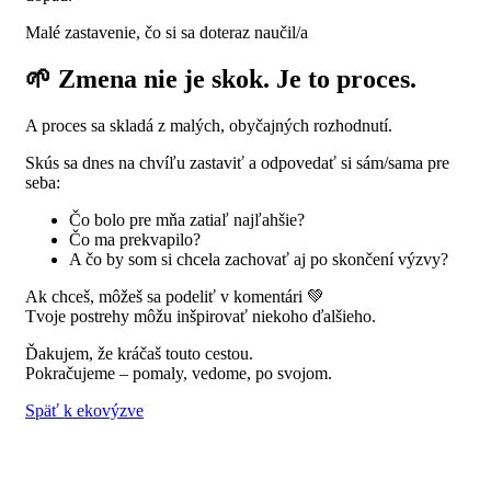
Malé zastavenie, čo si sa doteraz naučil/a
🌱 Zmena nie je skok. Je to proces.
A proces sa skladá z malých, obyčajných rozhodnutí.
Skús sa dnes na chvíľu zastaviť a odpovedať si sám/sama pre
seba:
Čo bolo pre mňa zatiaľ najľahšie?
Čo ma prekvapilo?
A čo by som si chcela zachovať aj po skončení výzvy?
Ak chceš, môžeš sa podeliť v komentári 💚
Tvoje postrehy môžu inšpirovať niekoho ďalšieho.
Ďakujem, že kráčaš touto cestou.
Pokračujeme – pomaly, vedome, po svojom.
Späť k ekovýzve