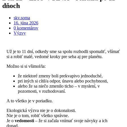
dňoch
skv.soma
16. júna 2026
0 komentárov
Výzvy
Už je to 11 dní, odkedy sme sa spolu rozhodli spomaliť, všímať
si a robiť malé, vedomé kroky pre seba aj pre planétu.
Možno si si všimol/la:
že niektoré zmeny boli prekvapivo jednoduché,
pri iných si cítil/a odpor, únavu alebo pochybnosti,
alebo že sa niečo zmenilo ticho – v myslení, v
pozornosti, v rozhodovaní.
A to všetko je v poriadku.
Ekologická výzva nie je o dokonalosti.
Nie je o tom, robiť všetko správne.
Je o
vedomosti
– že si začala vnímať svoje návyky a ich
dopad.