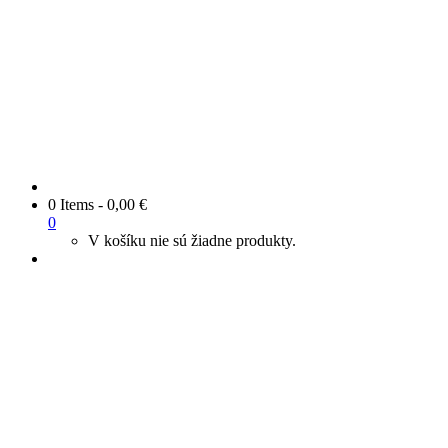
0 Items
-
0,00
€
0
V košíku nie sú žiadne produkty.