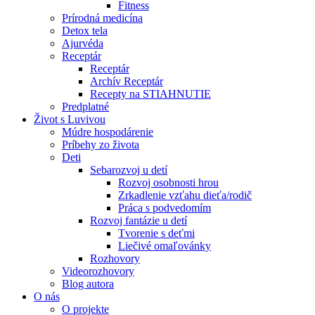
Fitness
Prírodná medicína
Detox tela
Ajurvéda
Receptár
Receptár
Archív Receptár
Recepty na STIAHNUTIE
Predplatné
Život s Luvivou
Múdre hospodárenie
Príbehy zo života
Deti
Sebarozvoj u detí
Rozvoj osobnosti hrou
Zrkadlenie vzťahu dieťa/rodič
Práca s podvedomím
Rozvoj fantázie u detí
Tvorenie s deťmi
Liečivé omaľovánky
Rozhovory
Videorozhovory
Blog autora
O nás
O projekte