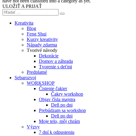
have not been classified into a category as yet.
ULOŽIŤ A PRIJAŤ
Kreativita
Blog
Feng Shui
Kurzy kreativity
Nápady zdarma
Tvorivé návody
Dekorácie
Domov a záhrada
Tvorenie s deťmi
Predplatné
Sebarozvoj
WORKSHOP
Čistenie čakier
Čakry workshop
Objav čísla majstra
Deň po dni
Prebúdzam sa workshop
Deň po dni
Moje telo, môj chrám
Výzvy
7 dní k odpusteniu