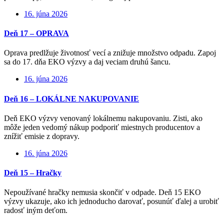
16. júna 2026
Deň 17 – OPRAVA
Oprava predlžuje životnosť vecí a znižuje množstvo odpadu. Zapoj
sa do 17. dňa EKO výzvy a daj veciam druhú šancu.
16. júna 2026
Deň 16 – LOKÁLNE NAKUPOVANIE
Deň EKO výzvy venovaný lokálnemu nakupovaniu. Zisti, ako
môže jeden vedomý nákup podporiť miestnych producentov a
znížiť emisie z dopravy.
16. júna 2026
Deň 15 – Hračky
Nepoužívané hračky nemusia skončiť v odpade. Deň 15 EKO
výzvy ukazuje, ako ich jednoducho darovať, posunúť ďalej a urobiť
radosť iným deťom.