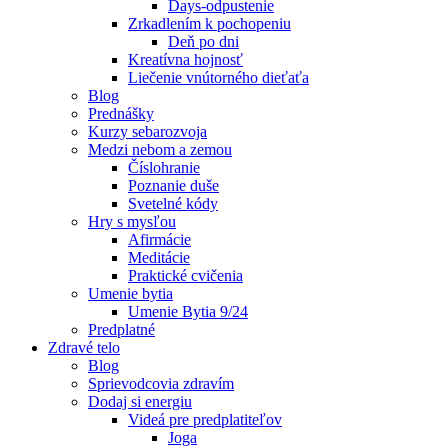
Days-odpustenie
Zrkadlením k pochopeniu
Deň po dni
Kreatívna hojnosť
Liečenie vnútorného dieťaťa
Blog
Prednášky
Kurzy sebarozvoja
Medzi nebom a zemou
Číslohranie
Poznanie duše
Svetelné kódy
Hry s mysľou
Afirmácie
Meditácie
Praktické cvičenia
Umenie bytia
Umenie Bytia 9/24
Predplatné
Zdravé telo
Blog
Sprievodcovia zdravím
Dodaj si energiu
Videá pre predplatiteľov
Joga