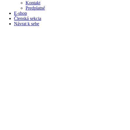
Kontakt
Predplatné
E-shop
Členská sekcia
Návrat k sebe