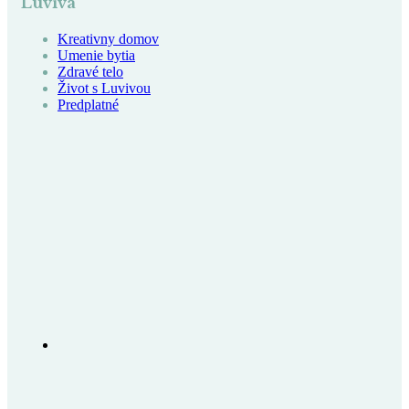
Luviva
Kreativny domov
Umenie bytia
Zdravé telo
Život s Luvivou
Predplatné