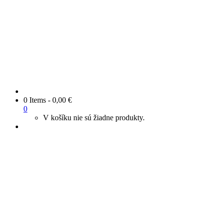
0 Items
-
0,00
€
0
V košíku nie sú žiadne produkty.