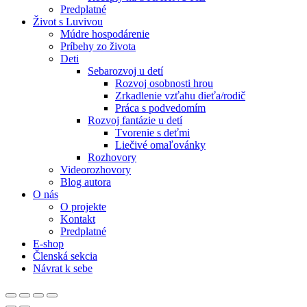
Predplatné
Život s Luvivou
Múdre hospodárenie
Príbehy zo života
Deti
Sebarozvoj u detí
Rozvoj osobnosti hrou
Zrkadlenie vzťahu dieťa/rodič
Práca s podvedomím
Rozvoj fantázie u detí
Tvorenie s deťmi
Liečivé omaľovánky
Rozhovory
Videorozhovory
Blog autora
O nás
O projekte
Kontakt
Predplatné
E-shop
Členská sekcia
Návrat k sebe