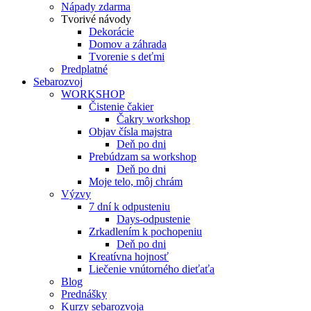
Nápady zdarma
Tvorivé návody
Dekorácie
Domov a záhrada
Tvorenie s deťmi
Predplatné
Sebarozvoj
WORKSHOP
Čistenie čakier
Čakry workshop
Objav čísla majstra
Deň po dni
Prebúdzam sa workshop
Deň po dni
Moje telo, môj chrám
Výzvy
7 dní k odpusteniu
Days-odpustenie
Zrkadlením k pochopeniu
Deň po dni
Kreatívna hojnosť
Liečenie vnútorného dieťaťa
Blog
Prednášky
Kurzy sebarozvoja