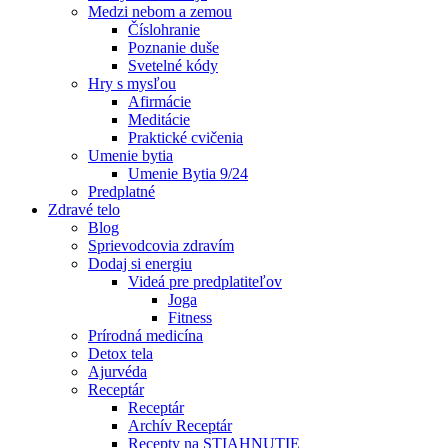
Medzi nebom a zemou
Číslohranie
Poznanie duše
Svetelné kódy
Hry s mysľou
Afirmácie
Meditácie
Praktické cvičenia
Umenie bytia
Umenie Bytia 9/24
Predplatné
Zdravé telo
Blog
Sprievodcovia zdravím
Dodaj si energiu
Videá pre predplatiteľov
Joga
Fitness
Prírodná medicína
Detox tela
Ajurvéda
Receptár
Receptár
Archív Receptár
Recepty na STIAHNUTIE