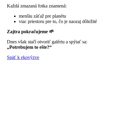
Každá zmazaná fotka znamená:
menšiu záťaž pre planétu
viac priestoru pre to, čo je naozaj dôležité
Zajtra pokračujeme
🌱
Dnes však stačí otvoriť galériu a spýtať sa:
„Potrebujem to ešte?“
Späť k ekovýzve