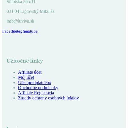
Sihotská 265/11
031 04 Liptovský Mikuláš
info@luviva.sk
Facebook
Instagram
Youtube
Užitočné linky
Affiliate účet
Môj účet
Učet predplatného
Obchodné podmienky
Affiliate Registracia
Zásady ochrany osobných údajov