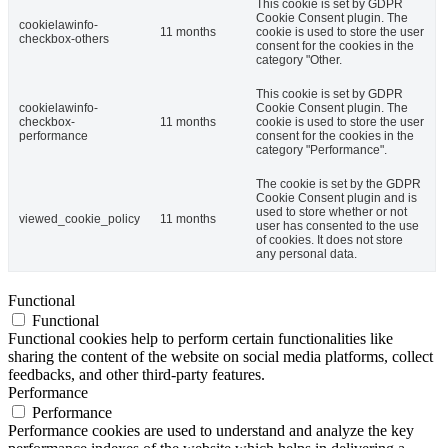
This cookie is set by GDPR
Cookie Consent plugin. The
cookielawinfo-
11 months
cookie is used to store the user
checkbox-others
consent for the cookies in the
category "Other.
This cookie is set by GDPR
cookielawinfo-
Cookie Consent plugin. The
checkbox-
11 months
cookie is used to store the user
performance
consent for the cookies in the
category "Performance".
The cookie is set by the GDPR
Cookie Consent plugin and is
used to store whether or not
viewed_cookie_policy
11 months
user has consented to the use
of cookies. It does not store
any personal data.
Functional
Functional
Functional cookies help to perform certain functionalities like
sharing the content of the website on social media platforms, collect
feedbacks, and other third-party features.
Performance
Performance
Performance cookies are used to understand and analyze the key