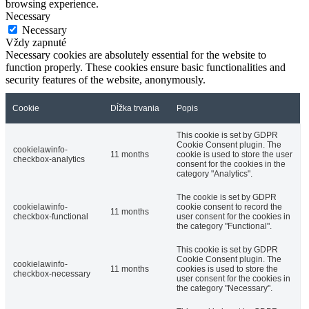
browsing experience.
Necessary
Necessary
Vždy zapnuté
Necessary cookies are absolutely essential for the website to
function properly. These cookies ensure basic functionalities and
security features of the website, anonymously.
Cookie
Dĺžka trvania
Popis
This cookie is set by GDPR
Cookie Consent plugin. The
cookielawinfo-
11 months
cookie is used to store the user
checkbox-analytics
consent for the cookies in the
category "Analytics".
The cookie is set by GDPR
cookielawinfo-
cookie consent to record the
11 months
checkbox-functional
user consent for the cookies in
the category "Functional".
This cookie is set by GDPR
Cookie Consent plugin. The
cookielawinfo-
11 months
cookies is used to store the
checkbox-necessary
user consent for the cookies in
the category "Necessary".