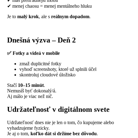
✔
m
áš
preh
ľ
adnej
ší
mobil
✔
menej chaosu = menej ment
á
lneho hluku
Je to
malý krok
, ale s
reálnym dopadom
.
Dnešná výzva – Deň 2
✅ Fotky a videá v mobile
zmaž duplicitné fotky
vyhoď screenshoty, ktoré už splnili účel
skontroluj cloudové úložisko
Stačí
10–15 minút
.
Nemusíš byť dokonalý/á.
Aj málo je viac než nič.
Udržateľnosť v digitálnom svete
Udržateľnosť dnes nie je len o tom, čo kupujeme alebo
vyhadzujeme fyzicky.
Je aj o tom,
koľko dát si držíme bez dôvodu
.