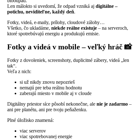
bioodpad.
Len málokto si uvedomí, že odpad vzniká aj
digitálne –
potichu, neviditeľne, každý deň
.
Fotky, videá, e‑maily, prílohy, cloudové zálohy…
Všetko, čo ukladáme,
niekde reálne existuje
– na serveroch,
ktoré spotrebúvajú energiu a produkujú emisie.
Fotky a videá v mobile – veľký hráč 📸
Fotky z dovoleniek, screenshoty, duplicitné zábery, videá „len
tak“.
Veľa z nich:
si už nikdy znovu nepozrieš
nemajú pre teba reálnu hodnotu
zaberajú miesto v mobile aj v cloude
Digitálny priestor síce pôsobí nekonečne, ale
nie je zadarmo
–
ani pre planétu, ani pre tvoju peňaženku.
Plné úložisko znamená:
viac serverov
viac spotrebovanej energie