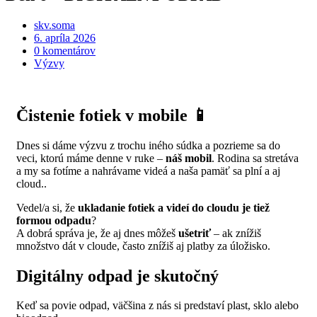
skv.soma
6. apríla 2026
0 komentárov
Výzvy
Čistenie fotiek v mobile 📱
Dnes si dáme výzvu z trochu iného súdka a pozrieme sa do
veci, ktorú máme denne v ruke –
náš mobil
. Rodina sa stretáva
a my sa fotíme a nahrávame videá a naša pamäť sa plní a aj
cloud..
Vedel/a si, že
ukladanie fotiek a videí do cloudu je tiež
formou odpadu
?
A dobrá správa je, že aj dnes môžeš
ušetriť
– ak znížiš
množstvo dát v cloude, často znížiš aj platby za úložisko.
Digitálny odpad je skutočný
Keď sa povie odpad, väčšina z nás si predstaví plast, sklo alebo