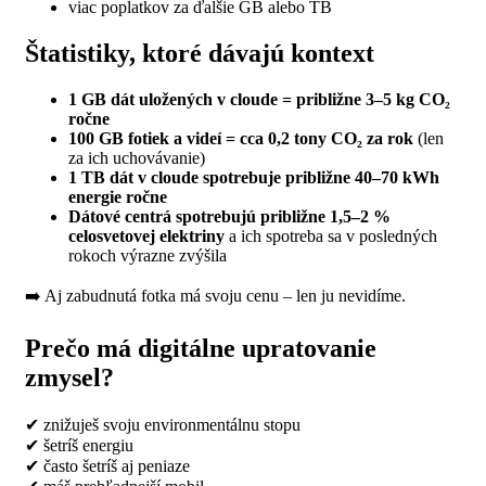
viac poplatkov za ďalšie GB alebo TB
Štatistiky, ktoré dávajú kontext
1 GB dát uložených v cloude = približne 3–5 kg CO₂
ročne
100 GB fotiek a videí = cca 0,2 tony CO₂ za rok
(len
za ich uchovávanie)
1 TB dát v cloude spotrebuje približne 40–70 kWh
energie ročne
Dátové centrá spotrebujú približne 1,5–2 %
celosvetovej elektriny
a ich spotreba sa v posledných
rokoch výrazne zvýšila
➡️ Aj zabudnutá fotka má svoju cenu – len ju nevidíme.
Prečo má digitálne upratovanie
zmysel?
✔
znižuješ svoju environmentálnu stopu
✔
š
etr
íš
energiu
✔
č
asto
š
etr
íš
aj peniaze