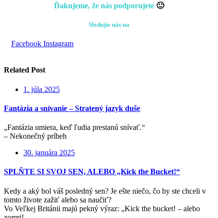
Ďakujeme, že nás podporujete
🙂
Sledujte nás na
Facebook
Instagram
Related Post
1. júla 2025
Fantázia a snívanie – Stratený jazyk duše
„Fantázia umiera, keď ľudia prestanú snívať.“
– Nekonečný príbeh
30. januára 2025
SPLŇTE SI SVOJ SEN, ALEBO „Kick the Bucket!“
Kedy a aký bol váš posledný sen? Je ešte niečo, čo by ste chceli v
tomto živote zažiť alebo sa naučiť?
Vo Veľkej Británii majú pekný výraz: „Kick the bucket! – alebo
zomri! „