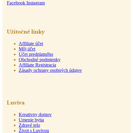
Facebook
Instagram
Užitočné linky
Affiliate účet
Môj účet
Učet predplatného
Obchodné podmienky
Affiliate Registracia
Zásady ochrany osobných údajov
Luviva
Kreativny domov
Umenie bytia
Zdravé telo
Život s Luvivou