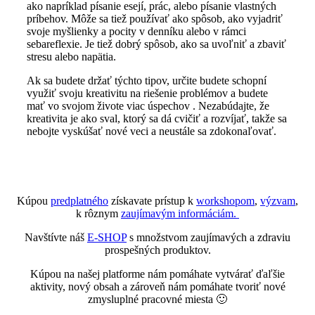
ako napríklad písanie esejí, prác, alebo písanie vlastných
príbehov. Môže sa tiež používať ako spôsob, ako vyjadriť
svoje myšlienky a pocity v denníku alebo v rámci
sebareflexie. Je tiež dobrý spôsob, ako sa uvoľniť a zbaviť
stresu alebo napätia.
Ak sa budete držať týchto tipov, určite budete schopní
využiť svoju kreativitu na riešenie problémov a budete
mať vo svojom živote viac úspechov . Nezabúdajte, že
kreativita je ako sval, ktorý sa dá cvičiť a rozvíjať, takže sa
nebojte vyskúšať nové veci a neustále sa zdokonaľovať.
Kúpou
predplatného
získavate prístup k
workshopom
,
výzvam
,
k rôznym
zaujímavým informáciám.
Navštívte náš
E-SHOP
s množstvom zaujímavých a zdraviu
prospešných produktov.
Kúpou na našej platforme nám pomáhate vytvárať ďaľšie
aktivity, nový obsah a zároveň nám pomáhate tvoriť nové
zmysluplné pracovné miesta 🙂