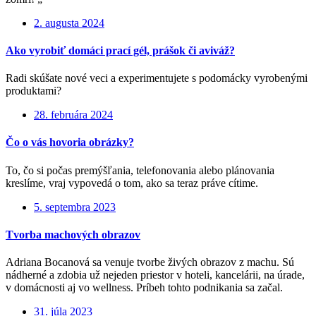
2. augusta 2024
Ako vyrobiť domáci prací gél, prášok či aviváž?
Radi skúšate nové veci a experimentujete s podomácky vyrobenými
produktami?
28. februára 2024
Čo o vás hovoria obrázky?
To, čo si počas premýšľania, telefonovania alebo plánovania
kreslíme, vraj vypovedá o tom, ako sa teraz práve cítime.
5. septembra 2023
Tvorba machových obrazov
Adriana Bocanová sa venuje tvorbe živých obrazov z machu. Sú
nádherné a zdobia už nejeden priestor v hoteli, kancelárii, na úrade,
v domácnosti aj vo wellness. Príbeh tohto podnikania sa začal.
31. júla 2023