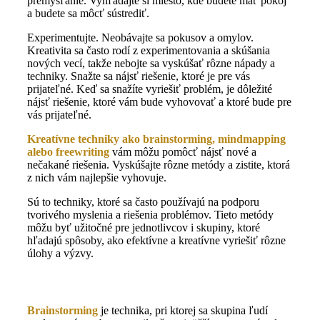
premýšľanie. Vyhľadajte si miesto, kde budete mať pokoj
a budete sa môcť sústrediť.
Experimentujte. Neobávajte sa pokusov a omylov.
Kreativita sa často rodí z experimentovania a skúšania
nových vecí, takže nebojte sa vyskúšať rôzne nápady a
techniky. Snažte sa nájsť riešenie, ktoré je pre vás
prijateľné. Keď sa snažíte vyriešiť problém, je dôležité
nájsť riešenie, ktoré vám bude vyhovovať a ktoré bude pre
vás prijateľné.
Kreatívne techniky ako brainstorming, mindmapping
alebo freewriting
vám môžu pomôcť nájsť nové a
nečakané riešenia. Vyskúšajte rôzne metódy a zistite, ktorá
z nich vám najlepšie vyhovuje.
Sú to techniky, ktoré sa často používajú na podporu
tvorivého myslenia a riešenia problémov. Tieto metódy
môžu byť užitočné pre jednotlivcov i skupiny, ktoré
hľadajú spôsoby, ako efektívne a kreatívne vyriešiť rôzne
úlohy a výzvy.
Brainstorming
je technika, pri ktorej sa skupina ľudí