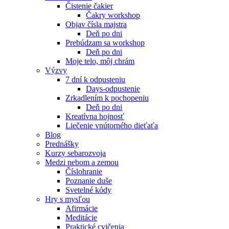
Čistenie čakier
Čakry workshop
Objav čísla majstra
Deň po dni
Prebúdzam sa workshop
Deň po dni
Moje telo, môj chrám
Výzvy
7 dní k odpusteniu
Days-odpustenie
Zrkadlením k pochopeniu
Deň po dni
Kreatívna hojnosť
Liečenie vnútorného dieťaťa
Blog
Prednášky
Kurzy sebarozvoja
Medzi nebom a zemou
Číslohranie
Poznanie duše
Svetelné kódy
Hry s mysľou
Afirmácie
Meditácie
Praktické cvičenia