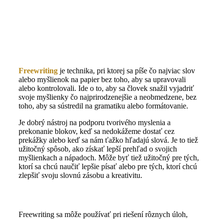
Freewriting
je technika, pri ktorej sa píše čo najviac slov
alebo myšlienok na papier bez toho, aby sa upravovali
alebo kontrolovali. Ide o to, aby sa človek snažil vyjadriť
svoje myšlienky čo najprirodzenejšie a neobmedzene, bez
toho, aby sa sústredil na gramatiku alebo formátovanie.
Je dobrý nástroj na podporu tvorivého myslenia a
prekonanie blokov, keď sa nedokážeme dostať cez
prekážky alebo keď sa nám ťažko hľadajú slová. Je to tiež
užitočný spôsob, ako získať lepší prehľad o svojich
myšlienkach a nápadoch. Môže byť tiež užitočný pre tých,
ktorí sa chcú naučiť lepšie písať alebo pre tých, ktorí chcú
zlepšiť svoju slovnú zásobu a kreativitu.
Freewriting sa môže používať pri riešení rôznych úloh,