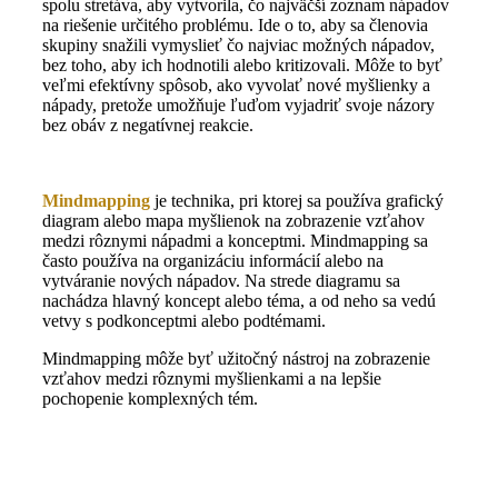
spolu stretáva, aby vytvorila, čo najväčší zoznam nápadov
na riešenie určitého problému. Ide o to, aby sa členovia
skupiny snažili vymyslieť čo najviac možných nápadov,
bez toho, aby ich hodnotili alebo kritizovali. Môže to byť
veľmi efektívny spôsob, ako vyvolať nové myšlienky a
nápady, pretože umožňuje ľuďom vyjadriť svoje názory
bez obáv z negatívnej reakcie.
Mindmapping
je technika, pri ktorej sa používa grafický
diagram alebo mapa myšlienok na zobrazenie vzťahov
medzi rôznymi nápadmi a konceptmi. Mindmapping sa
často používa na organizáciu informácií alebo na
vytváranie nových nápadov. Na strede diagramu sa
nachádza hlavný koncept alebo téma, a od neho sa vedú
vetvy s podkonceptmi alebo podtémami.
Mindmapping môže byť užitočný nástroj na zobrazenie
vzťahov medzi rôznymi myšlienkami a na lepšie
pochopenie komplexných tém.