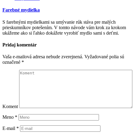
Farebné mydielka
S farebnými mydielkami sa umývanie rúk stáva pre malých
prieskumníkov potešením. V tomto návode vám krok za krokom
ukážeme ako si ľahko dokážete vyrobiť mydlo sami s deťmi.
Pridaj komentár
Vaša e-mailová adresa nebude zverejnená.
Vyžadované polia sú
označené
*
Koment
Meno
*
E-mail
*