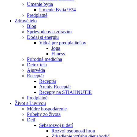
Umenie bytia
Umenie Bytia 9/24
Predplatné
Zdravé telo
Blog
Sprievodcovia zdravím
Dodaj si energiu
Videá pre predplatiteľov
Joga
Fitness
Prírodná medicína
Detox tela
Ajurvéda
Receptár
Receptár
Archív Receptár
Recepty na STIAHNUTIE
Predplatné
Život s Luvivou
Múdre hospodárenie
Príbehy zo života
Deti
Sebarozvoj u detí
Rozvoj osobnosti hrou
Zrkadlenie vzťahu dieťa/rodič