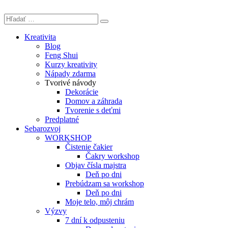
Kreativita
Blog
Feng Shui
Kurzy kreativity
Nápady zdarma
Tvorivé návody
Dekorácie
Domov a záhrada
Tvorenie s deťmi
Predplatné
Sebarozvoj
WORKSHOP
Čistenie čakier
Čakry workshop
Objav čísla majstra
Deň po dni
Prebúdzam sa workshop
Deň po dni
Moje telo, môj chrám
Výzvy
7 dní k odpusteniu