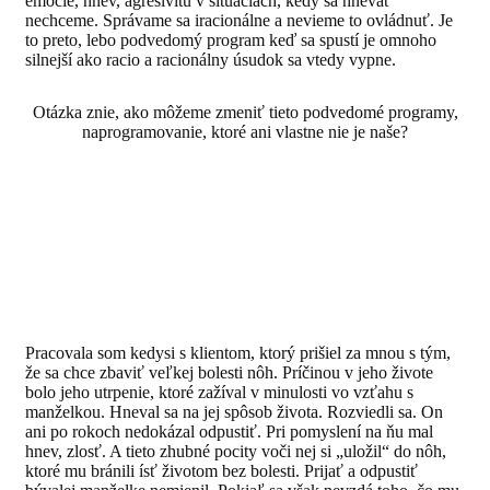
emócie, hnev, agresivitu v situáciách, kedy sa hnevať
nechceme. Správame sa iracionálne a nevieme to ovládnuť. Je
to preto, lebo podvedomý program keď sa spustí je omnoho
silnejší ako racio a racionálny úsudok sa vtedy vypne.
Otázka znie, ako môžeme zmeniť tieto podvedomé programy,
naprogramovanie, ktoré ani vlastne nie je naše?
Pracovala som kedysi s klientom, ktorý prišiel za mnou s tým,
že sa chce zbaviť veľkej bolesti nôh. Príčinou v jeho živote
bolo jeho utrpenie, ktoré zažíval v minulosti vo vzťahu s
manželkou. Hneval sa na jej spôsob života. Rozviedli sa. On
ani po rokoch nedokázal odpustiť. Pri pomyslení na ňu mal
hnev, zlosť. A tieto zhubné pocity voči nej si „uložil“ do nôh,
ktoré mu bránili ísť životom bez bolesti. Prijať a odpustiť