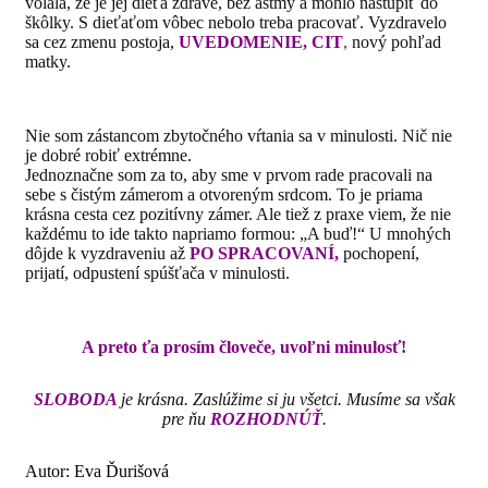
volala, že je jej dieťa zdravé, bez astmy a mohlo nastúpiť do
škôlky. S dieťaťom vôbec nebolo treba pracovať. Vyzdravelo
sa cez zmenu postoja,
UVEDOMENIE, CIT
,
nový pohľad
matky.
Nie som zástancom zbytočného vŕtania sa v minulosti. Nič nie
je dobré robiť extrémne.
Jednoznačne som za to, aby sme v prvom rade pracovali na
sebe s čistým zámerom a otvoreným srdcom. To je priama
krásna cesta cez pozitívny zámer.
Ale tiež z praxe viem, že nie
každému to ide takto napriamo formou: „A buď!“ U mnohých
dôjde k vyzdraveniu až
PO SPRACOVANÍ,
pochopení,
prijatí, odpustení spúšťača v minulosti.
A preto ťa prosím človeče, uvoľni minulosť!
SLOBODA
je krásna. Zaslúžime si ju všetci. Musíme sa však
pre ňu
ROZHODNÚŤ
.
Autor: Eva Ďurišová