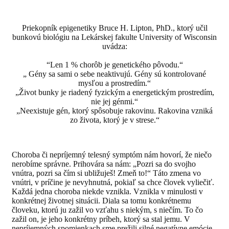
Priekopník epigenetiky Bruce H. Lipton, PhD., ktorý učil
bunkovú biológiu na Lekárskej fakulte University of Wisconsin
uvádza:
“Len 1 % chorôb je genetického pôvodu.“
„ Gény sa sami o sebe neaktivujú. Gény sú kontrolované
mysľou a prostredím.“
„Život bunky je riadený fyzickým a energetickým prostredím,
nie jej génmi.“
„Neexistuje gén, ktorý spôsobuje rakovinu. Rakovina vzniká
zo života, ktorý je v strese.“
Choroba či nepríjemný telesný symptóm nám hovorí, že niečo
nerobíme správne. Prihovára sa nám: „Pozri sa do svojho
vnútra, pozri sa čím si ubližuješ! Zmeň to!“ Táto zmena vo
vnútri, v príčine je nevyhnutná, pokiaľ sa chce človek vyliečiť.
Každá jedna choroba niekde vznikla. Vznikla v minulosti v
konkrétnej životnej situácii. Diala sa tomu konkrétnemu
človeku, ktorú ju zažil vo vzťahu s niekým, s niečím. To čo
zažil on, je jeho konkrétny príbeh, ktorý sa stal jemu. V
nepríjemných spomienkach sme prežili silné negatívne emócie,