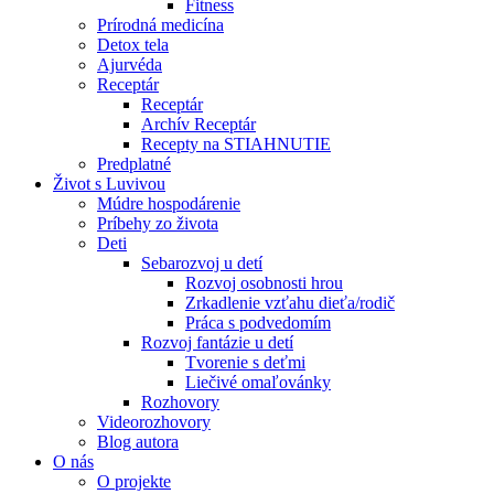
Fitness
Prírodná medicína
Detox tela
Ajurvéda
Receptár
Receptár
Archív Receptár
Recepty na STIAHNUTIE
Predplatné
Život s Luvivou
Múdre hospodárenie
Príbehy zo života
Deti
Sebarozvoj u detí
Rozvoj osobnosti hrou
Zrkadlenie vzťahu dieťa/rodič
Práca s podvedomím
Rozvoj fantázie u detí
Tvorenie s deťmi
Liečivé omaľovánky
Rozhovory
Videorozhovory
Blog autora
O nás
O projekte