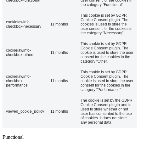
checkbox-functional
user consent for the cookies in
the category "Functional".
This cookie is set by GDPR
Cookie Consent plugin. The
cookielawinfo-
11 months
cookies is used to store the
checkbox-necessary
user consent for the cookies in
the category "Necessary".
This cookie is set by GDPR
Cookie Consent plugin. The
cookielawinfo-
11 months
cookie is used to store the user
checkbox-others
consent for the cookies in the
category "Other.
This cookie is set by GDPR
cookielawinfo-
Cookie Consent plugin. The
checkbox-
11 months
cookie is used to store the user
performance
consent for the cookies in the
category "Performance".
The cookie is set by the GDPR
Cookie Consent plugin and is
used to store whether or not
viewed_cookie_policy
11 months
user has consented to the use
of cookies. It does not store
any personal data.
Functional