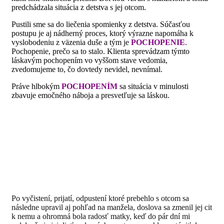
predchádzala situácia z detstva s jej otcom.
Pustili sme sa do liečenia spomienky z detstva. Súčasťou
postupu je aj nádherný proces, ktorý výrazne napomáha k
vyslobodeniu z väzenia duše a tým je
POCHOPENIE
.
Pochopenie, prečo sa to stalo. Klienta sprevádzam týmto
láskavým pochopením vo vyššom stave vedomia,
zvedomujeme to, čo dovtedy nevidel, nevnímal.
Práve hlbokým
POCHOPENÍM
sa situácia v minulosti
zbavuje emočného náboja a presvetľuje sa láskou.
Po vyčistení, prijatí, odpustení ktoré prebehlo s otcom sa
následne upravil aj pohľad na manžela, doslova sa zmenil jej cit
k nemu a ohromná bola radosť matky, keď do pár dní mi