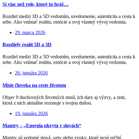
Si viac než role, ktoré tu hráš…
Rozdiel medzi 3D a 5D vedomím, uvedomenie, autenticita a cesta k
sebe. Ako vnímať realitu, emócie a svoj vlastný vývoj vedomia.
29. marca 2026
Rozdiely realít 5D a 3D
Rozdiel medzi 3D a 5D vedomím, uvedomenie, autenticita a cesta k
sebe. Ako vnímať realitu, emócie a svoj vlastný vývoj vedomia.
26. januára 2026
Misie človeka na ceste životom
Objav 9 duchovných životných misií, ich dary aj výzvy, a zisti,
ktorá z nich aktuálne rezonuje s tvojou dušou.
19. januára 2026
Mantry – „Energia ukrytá v slovách“
Mantry sú vedomé slová, vety alebo zvuky, ktoré nesú určitú