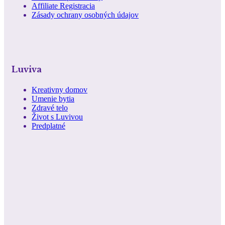
Affiliate Registracia
Zásady ochrany osobných údajov
Luviva
Kreativny domov
Umenie bytia
Zdravé telo
Život s Luvivou
Predplatné