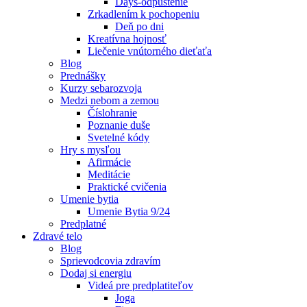
Days-odpustenie
Zrkadlením k pochopeniu
Deň po dni
Kreatívna hojnosť
Liečenie vnútorného dieťaťa
Blog
Prednášky
Kurzy sebarozvoja
Medzi nebom a zemou
Číslohranie
Poznanie duše
Svetelné kódy
Hry s mysľou
Afirmácie
Meditácie
Praktické cvičenia
Umenie bytia
Umenie Bytia 9/24
Predplatné
Zdravé telo
Blog
Sprievodcovia zdravím
Dodaj si energiu
Videá pre predplatiteľov
Joga