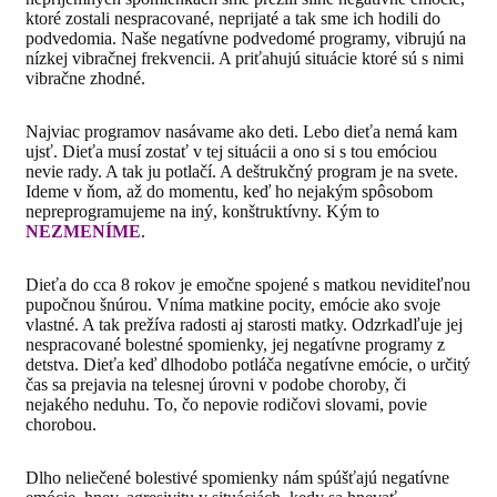
ktoré zostali nespracované, neprijaté a tak sme ich hodili do
podvedomia. Naše negatívne podvedomé programy, vibrujú na
nízkej vibračnej frekvencii. A priťahujú situácie ktoré sú s nimi
vibračne zhodné.
Najviac programov nasávame ako deti. Lebo dieťa nemá kam
ujsť. Dieťa musí zostať v tej situácii a ono si s tou emóciou
nevie rady. A tak ju potlačí. A deštrukčný program je na svete.
Ideme v ňom, až do momentu, keď ho nejakým spôsobom
nepreprogramujeme na iný, konštruktívny. Kým to
NEZMENÍME
.
Dieťa do cca 8 rokov je emočne spojené s matkou neviditeľnou
pupočnou šnúrou. Vníma matkine pocity, emócie ako svoje
vlastné. A tak prežíva radosti aj starosti matky. Odzrkadľuje jej
nespracované bolestné spomienky, jej negatívne programy z
detstva. Dieťa keď dlhodobo potláča negatívne emócie, o určitý
čas sa prejavia na telesnej úrovni v podobe choroby, či
nejakého neduhu. To, čo nepovie rodičovi slovami, povie
chorobou.
Dlho neliečené bolestivé spomienky nám spúšťajú negatívne