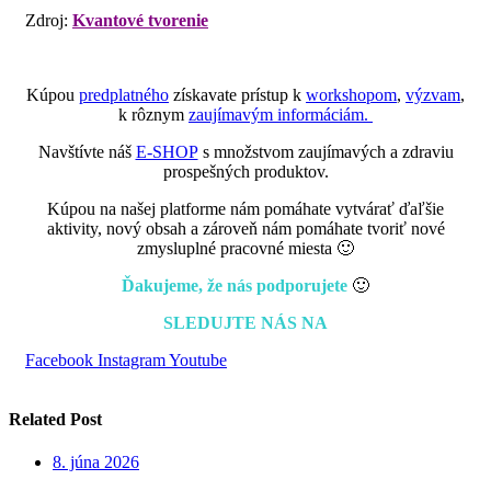
Zdroj:
Kvantové tvorenie
Kúpou
predplatného
získavate prístup k
workshopom
,
výzvam
,
k rôznym
zaujímavým informáciám.
Navštívte náš
E-SHOP
s množstvom zaujímavých a zdraviu
prospešných produktov.
Kúpou na našej platforme nám pomáhate vytvárať ďaľšie
aktivity, nový obsah a zároveň nám pomáhate tvoriť nové
zmysluplné pracovné miesta 🙂
Ďakujeme, že nás podporujete
🙂
SLEDUJTE NÁS NA
Facebook
Instagram
Youtube
Related Post
8. júna 2026