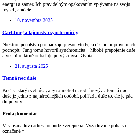
energiu a zámer. Ich pravidelným opakovaním vplývame na svoju
myseľ, emócie …
10. novembra 2025
Carl Jung a tajomstvo synchronicity
Niektoré posolstvá prichádzajú presne vtedy, keď sme pripravení ich
pochopiť. Jung tomu hovoril synchronicita – hlboké prepojenie duše
a vesmíru, ktoré odhaľuje pravý zmysel života.
21. augusta 2025
Temná noc duše
Keď sa starý svet rúca, aby sa mohol narodiť nový…Temná noc
duše je jedno z najnáročnejších období, pohľadu duše to, ale je pád
do pravdy.
Pridaj komentár
Vaša e-mailová adresa nebude zverejnená.
Vyžadované polia sú
označené
*