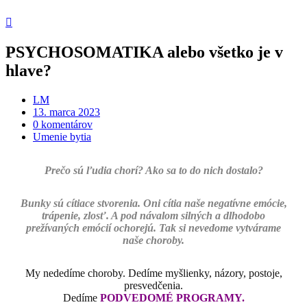
PSYCHOSOMATIKA alebo všetko je v
hlave?
LM
13. marca 2023
0 komentárov
Umenie bytia
Prečo sú ľudia chorí? Ako sa to do nich dostalo?
Bunky sú cítiace stvorenia. Oni cítia naše negatívne emócie,
trápenie, zlosť. A pod návalom silných a dlhodobo
prežívaných emócií ochorejú. Tak si nevedome vytvárame
naše choroby.
My nededíme choroby. Dedíme myšlienky, názory, postoje,
presvedčenia.
Dedíme
PODVEDOMÉ PROGRAMY.