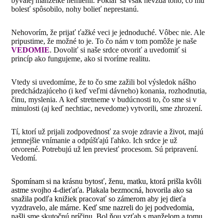
bývalej manželke nemienil. Pokiaľ sa však nevzdá toho, čo mu
bolesť spôsobilo, nohy bolieť neprestanú.
Nehovorím, že prijať ťažké veci je jednoduché. Vôbec nie. Ale
pripustime, že možné to je. To čo nám v tom pomôže je naše
VEDOMIE
. Dovoliť si naše srdce otvoriť a uvedomiť si
princíp ako fungujeme, ako si tvoríme realitu.
Vtedy si uvedomíme, že to čo sme zažili bol výsledok nášho
predchádzajúceho (i keď veľmi dávneho) konania, rozhodnutia,
činu, myslenia. A keď stretneme v budúcnosti to, čo sme si v
minulosti (aj keď nechtiac, nevedome) vytvorili, sme zhrození.
Tí, ktorí už prijali zodpovednosť za svoje zdravie a život, majú
jemnejšie vnímanie a odpúšťajú ľahko. Ich srdce je už
otvorené. Potrebujú už len previesť procesom. Sú pripravení.
Vedomí.
Spomínam si na krásnu bytosť, ženu, matku, ktorá prišla kvôli
astme svojho 4-dieťaťa. Plakala bezmocná, hovorila ako sa
snažila podľa knižiek pracovať so zámerom aby jej dieťa
vyzdravelo, ale márne. Keď sme nazreli do jej podvedomia,
našli sme skutočnú príčinu. Bol ňou vzťah s manželom a tomu