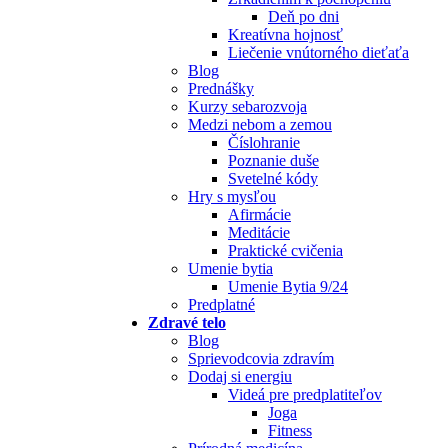
Deň po dni
Kreatívna hojnosť
Liečenie vnútorného dieťaťa
Blog
Prednášky
Kurzy sebarozvoja
Medzi nebom a zemou
Číslohranie
Poznanie duše
Svetelné kódy
Hry s mysľou
Afirmácie
Meditácie
Praktické cvičenia
Umenie bytia
Umenie Bytia 9/24
Predplatné
Zdravé telo
Blog
Sprievodcovia zdravím
Dodaj si energiu
Videá pre predplatiteľov
Joga
Fitness