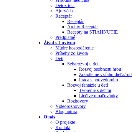
Prírodná medicína
Detox tela
Ajurvéda
Receptár
Receptár
Archív Receptár
Recepty na STIAHNUTIE
Predplatné
Život s Luvivou
Múdre hospodárenie
Príbehy zo života
Deti
Sebarozvoj u detí
Rozvoj osobnosti hrou
Zrkadlenie vzťahu dieťa/rod
Práca s podvedomím
Rozvoj fantázie u detí
Tvorenie s deťmi
Liečivé omaľovánky
Rozhovory
Videorozhovory
Blog autora
O nás
O projekte
Kontakt