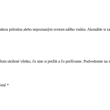
atkou prírodou alebo nepoznaným svetom nášho vnútra. Akonáhle si zač
 ňom uložené všetko, čo sme si prežili a čo prežívame. Podvedomie na z
čené
*