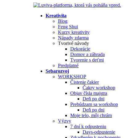
Kreativita
Blog
Feng Shui
Kurzy kreativity
Nápady zdarma
Tvorivé návody
Dekorácie
Domov a záhrada
Tvorenie s deťmi
Predplatné
Sebarozvoj
WORKSHOP
Čistenie čakier
Čakry workshop
Objav čísla majstra
Deň po dni
Prebúdzam sa workshop
Deň po dni
Moje telo, môj chrám
Výzvy
7 dní k odpusteniu
Days-odpustenie
Zrkadlením k pochopeniu