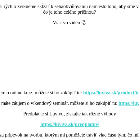
rýchlo zvikneme skĺzať k sebaobviňovaniu namiesto toho, aby sme vyj
čo je toho celého príčinou?
Viac vo videu 🙂
m o online kurz, môžete si ho zakúpiť tu:
https://luviva.sk/product
 máte záujem o víkendový seminár, môžete si ho zakúpiť tu:
https://l
Predplaťte si Luvivu, získajte tak rôzne výhody
https://luviva.sk/predplatne/
za prípevok na tvorbu, ktorým mi pomôžete tráviť viac času tým, čo m