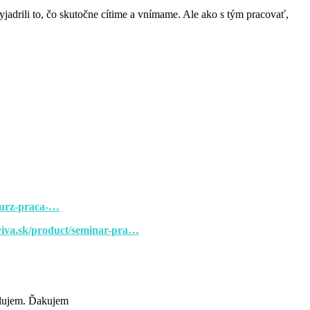
adrili to, čo skutočne cítime a vnímame. Ale ako s tým pracovať,
/kurz-praca-…
uviva.sk/product/seminar-pra…
ilujem. Ďakujem