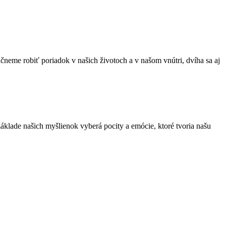
neme robiť poriadok v našich životoch a v našom vnútri, dvíha sa aj
áklade našich myšlienok vyberá pocity a emócie, ktoré tvoria našu