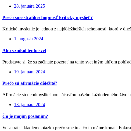
28. januára 2025
Prečo sme stratili schopnosť kriticky myslieť?
Kritické myslenie je jednou z najdôležitejších schopností, ktorú v dn
1. augusta 2024
Ako vznikol tento svet
Predstavte si, že sa začínate pozerať na tento svet iným uhľom pohľad
19. januára 2024
Prečo sú afirmácie dôležité?
Afirmácie sú neodmysliteľnou súčasťou našeho každodenného života.
13. januára 2024
Čo je mojím poslaním?
Veľakrát si kladieme otázku prečo sme tu a čo tu máme konať. Fokusuj