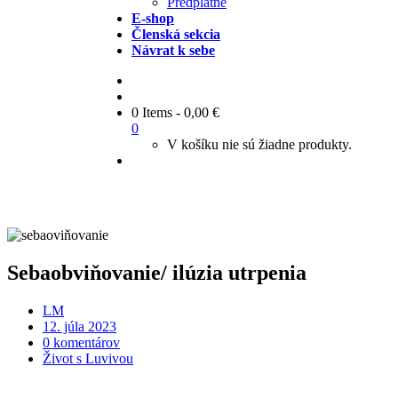
Predplatné
E-shop
Členská sekcia
Návrat k sebe
0 Items
-
0,00
€
0
V košíku nie sú žiadne produkty.
Sebaobviňovanie/ ilúzia utrpenia
LM
12. júla 2023
0 komentárov
Život s Luvivou