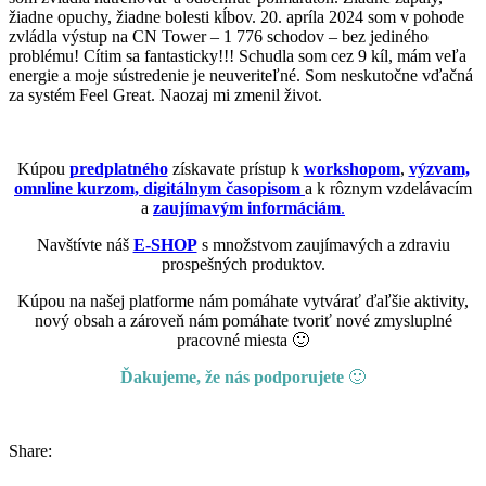
žiadne opuchy, žiadne bolesti kĺbov. 20. apríla 2024 som v pohode
zvládla výstup na CN Tower – 1 776 schodov – bez jediného
problému! Cítim sa fantasticky!!! Schudla som cez 9 kíl, mám veľa
energie a moje sústredenie je neuveriteľné. Som neskutočne vďačná
za systém Feel Great. Naozaj mi zmenil život.
Kúpou
predplatného
získavate prístup k
workshopom
,
výzvam,
omnline kurzom, digitálnym časopisom
a k rôznym vzdelávacím
a
zaujímavým informáciám
.
Navštívte náš
E-SHOP
s množstvom zaujímavých a zdraviu
prospešných produktov.
Kúpou na našej platforme nám pomáhate vytvárať ďaľšie aktivity,
nový obsah a zároveň nám pomáhate tvoriť nové zmysluplné
pracovné miesta 🙂
Ďakujeme, že nás podporujete
🙂
Share: