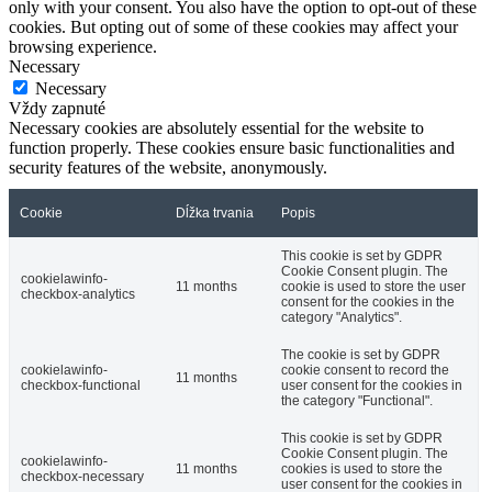
only with your consent. You also have the option to opt-out of these
cookies. But opting out of some of these cookies may affect your
browsing experience.
Necessary
Necessary
Vždy zapnuté
Necessary cookies are absolutely essential for the website to
function properly. These cookies ensure basic functionalities and
security features of the website, anonymously.
Cookie
Dĺžka trvania
Popis
This cookie is set by GDPR
Cookie Consent plugin. The
cookielawinfo-
11 months
cookie is used to store the user
checkbox-analytics
consent for the cookies in the
category "Analytics".
The cookie is set by GDPR
cookielawinfo-
cookie consent to record the
11 months
checkbox-functional
user consent for the cookies in
the category "Functional".
This cookie is set by GDPR
Cookie Consent plugin. The
cookielawinfo-
11 months
cookies is used to store the
checkbox-necessary
user consent for the cookies in