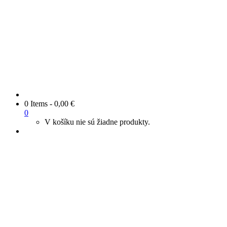
0 Items
-
0,00
€
0
V košíku nie sú žiadne produkty.