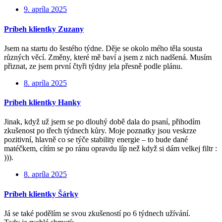
9. apríla 2025
Príbeh klientky Zuzany
Jsem na startu do šestého týdne. Děje se okolo mého těla sousta
různých věcí. Změny, které mě baví a jsem z nich nadšená. Musím
přiznat, ze jsem první čtyři týdny jela přesně podle plánu.
8. apríla 2025
Príbeh klientky Hanky
Jinak, když už jsem se po dlouhý době dala do psaní, přihodím
zkušenost po třech týdnech kůry. Moje poznatky jsou veskrze
pozitivní, hlavně co se týče stability energie – to bude dané
matéčkem, cítím se po ránu opravdu líp než když si dám velkej filtr :
))).
8. apríla 2025
Príbeh klientky Šárky
Já se také podělím se svou zkušeností po 6 týdnech užívání.