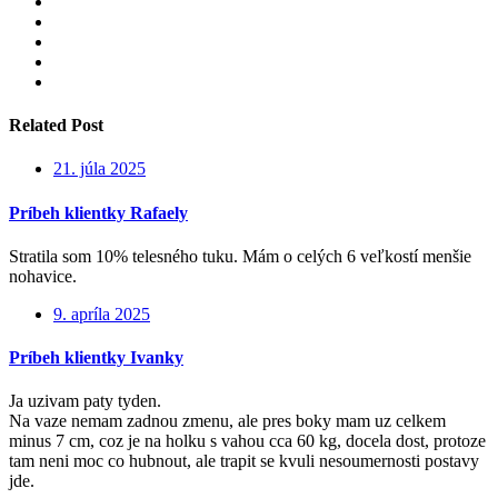
Related Post
21. júla 2025
Príbeh klientky Rafaely
Stratila som 10% telesného tuku. Mám o celých 6 veľkostí menšie
nohavice.
9. apríla 2025
Príbeh klientky Ivanky
Ja uzivam paty tyden.
Na vaze nemam zadnou zmenu, ale pres boky mam uz celkem
minus 7 cm, coz je na holku s vahou cca 60 kg, docela dost, protoze
tam neni moc co hubnout, ale trapit se kvuli nesoumernosti postavy
jde.