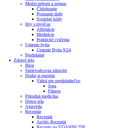
Medzi nebom a zemou
Číslohranie
Poznanie duše
Svetelné kódy
Hry s mysľou
Afirmácie
Meditácie
Praktické cvičenia
Umenie bytia
Umenie Bytia 9/24
Predplatné
Zdravé telo
Blog
Sprievodcovia zdravím
Dodaj si energiu
Videá pre predplatiteľov
Joga
Fitness
Prírodná medicína
Detox tela
Ajurvéda
Receptár
Receptár
Archív Receptár
Recepty na STIAHNUTIE