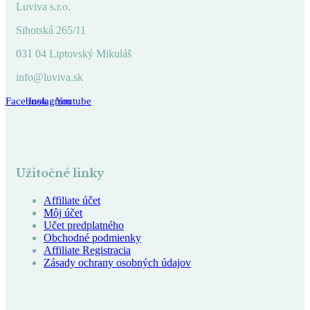
Luviva s.r.o.
Sihotská 265/11
031 04 Liptovský Mikuláš
info@luviva.sk
Facebook
Instagram
Youtube
Užitočné linky
Affiliate účet
Môj účet
Učet predplatného
Obchodné podmienky
Affiliate Registracia
Zásady ochrany osobných údajov