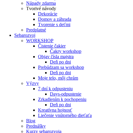
Nápady zdarma
Tvorivé návody
Dekorácie
Domov a záhrada
Tvorenie s deťmi
Predplatné
Sebarozvoj
WORKSHOP
Čistenie čakier
Čakry workshop
Objav čísla majstra
Deň po dni
Prebúdzam sa workshop
Deň po dni
Moje telo, môj chrám
Výzvy
7 dní k odpusteniu
Days-odpustenie
Zrkadlením k pochopeniu
Deň po dni
Kreatívna hojnosť
Liečenie vnútorného dieťaťa
Blog
Prednášky
Kurzy sebarozvoja