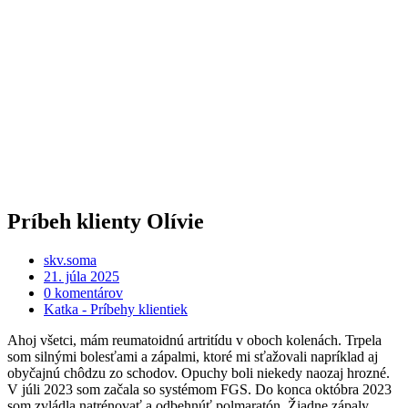
Príbeh klienty Olívie
skv.soma
21. júla 2025
0 komentárov
Katka - Príbehy klientiek
Ahoj všetci, mám reumatoidnú artritídu v oboch kolenách. Trpela
som silnými bolesťami a zápalmi, ktoré mi sťažovali napríklad aj
obyčajnú chôdzu zo schodov. Opuchy boli niekedy naozaj hrozné.
V júli 2023 som začala so systémom FGS. Do konca októbra 2023
som zvládla natrénovať a odbehnúť polmaratón. Žiadne zápaly,