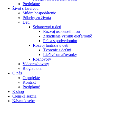
Predplatné
Život s Luvivou
Múdre hospodárenie
Príbehy zo života
Deti
Sebarozvoj u detí
Rozvoj osobnosti hrou
Zrkadlenie vzťahu dieťa/rodič
Práca s podvedomím
Rozvoj fantázie u detí
Tvorenie s deťmi
Liečivé omaľovánky
Rozhovory
Videorozhovory
Blog autora
O nás
O projekte
Kontakt
Predplatné
E-shop
Členská sekcia
Návrat k sebe