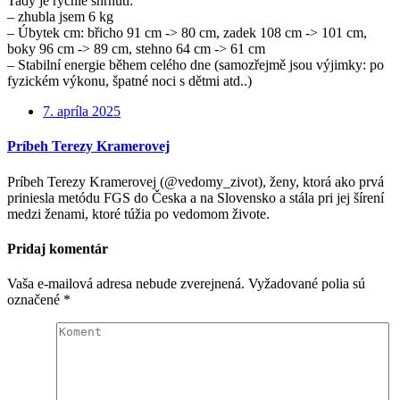
Tady je rychlé shrnutí:
– zhubla jsem 6 kg
– Úbytek cm: břicho 91 cm -> 80 cm, zadek 108 cm -> 101 cm,
boky 96 cm -> 89 cm, stehno 64 cm -> 61 cm
– Stabilní energie během celého dne (samozřejmě jsou výjimky: po
fyzickém výkonu, špatné noci s dětmi atd..)
7. apríla 2025
Príbeh Terezy Kramerovej
Príbeh Terezy Kramerovej (@vedomy_zivot), ženy, ktorá ako prvá
priniesla metódu FGS do Česka a na Slovensko a stála pri jej šírení
medzi ženami, ktoré túžia po vedomom živote.
Pridaj komentár
Vaša e-mailová adresa nebude zverejnená.
Vyžadované polia sú
označené
*