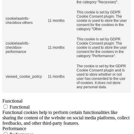
the category "Necessary".
This cookie is set by GDPR
Cookie Consent plugin. The
cookielawinfo-
11 months
cookie is used to store the user
checkbox-others
consent for the cookies in the
category "Other.
This cookie is set by GDPR
cookielawinfo-
Cookie Consent plugin. The
checkbox-
11 months
cookie is used to store the user
performance
consent for the cookies in the
category "Performance".
The cookie is set by the GDPR
Cookie Consent plugin and is
used to store whether or not
viewed_cookie_policy
11 months
user has consented to the use
of cookies. It does not store
any personal data.
Functional
Functional
Functional cookies help to perform certain functionalities like
sharing the content of the website on social media platforms, collect
feedbacks, and other third-party features.
Performance