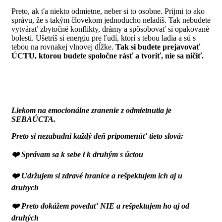
Preto, ak ťa niekto odmietne, neber si to osobne. Prijmi to ako
správu, že s takým človekom jednoducho neladíš. Tak nebudete
vytvárať zbytočné konflikty, drámy a spôsobovať si opakované
bolesti.
Ušetríš si energiu pre ľudí, ktorí s tebou ladia a sú s
tebou na rovnakej vlnovej dĺžke.
Tak si budete prejavovať
ÚCTU, ktorou budete spoločne rásť a tvoriť, nie sa ničiť.
Liekom na emocionálne zranenie z odmietnutia je
SEBAÚCTA.
Preto si nezabudni každý deň pripomenúť tieto slová:
❤️ Správam sa k sebe i k druhým s úctou
❤️ Udržujem si zdravé hranice a rešpektujem ich aj u
druhych
❤️ Preto dokážem povedať NIE a rešpektujem ho aj od
druhých