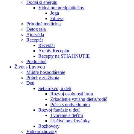
Dodaj si energiu
Videá pre predplatiteľov
Joga
Fitness
Prírodná medicína
Detox tela
Ajurvéda
Receptár
Receptár
Archív Receptár
Recepty na STIAHNUTIE
Predplatné
Život s Luvivou
Múdre hospodárenie
Príbehy zo života
Deti
Sebarozvoj u detí
Rozvoj osobnosti hrou
Zrkadlenie vzťahu dieťa/rodič
Práca s podvedomím
Rozvoj fantázie u detí
Tvorenie s deťmi
Liečivé omaľovánky
Rozhovory
Videorozhovory