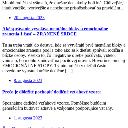
Mnohí rodičia si všímajú, že dnešné deti akoby boli iné. Citlivejšie,
intuitívnejšie, tvorivejšie a neochotné prispôsobovať sa pravidlám…
20. augusta 2023
Aké správanie vyvoláva mentálne bloky a emocionálne
zranenia 1.časť – ZRANENÉ SRDCE
Tu sa treba vrátiť do detstva, kde sa vytvárajú prvé mentálne bloky a
emocionálne zranenia podľa toho ako sa k dieťati správali rodičia a
blízke osoby. Všetko to, čo negatívne o sebe počúvalo, videlo,
vnímalo, ho mohlo zraňovať na pocitovej úrovni. Hovoríme tomu aj
EMOCIONÁLNE STOPY. Týmto rodičia v dieťati často
nevedome vytvárali určité dedičné […]
8. augusta 2023
Prečo je dôležité pochopiť dedičné vzťahové vzorce
Spoznajme dedičné vzťahové vzorce. Pomôžme budúcim
generáciám budovať zdravé a vzájomne podporujúce vzťahy.
1. augusta 2023