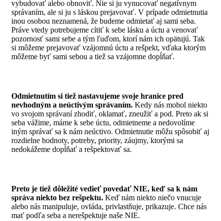
vybudovať alebo obnoviť. Nie si ju vynucovať negatívnym
správaním, ale si ju s láskou prejavovať. V prípade odmietnutia
inou osobou neznamená, že budeme odmietať aj sami seba.
Práve vtedy potrebujeme cítiť k sebe lásku a úctu a venovať
pozornosť sami sebe a tým ľuďom, ktorí nám ich opätujú. Tak
si môžeme prejavovať vzájomnú úctu a rešpekt, vďaka ktorým
môžeme byť sami sebou a tiež sa vzájomne dopĺňať.
Odmietnutím si tiež nastavujeme svoje hranice pred
nevhodným a neúctivým správaním.
Kedy nás mohol niekto
vo svojom správaní zhodiť, oklamať, zneužiť a pod. Preto ak si
seba vážime, máme k sebe úctu, odmietneme a nedovolíme
iným správať sa k nám neúctivo.
Odmietnutie môžu spôsobiť aj
rozdielne hodnoty, potreby, priority, záujmy, ktorými sa
nedokážeme dopĺňať a rešpektovať sa.
Preto je tiež dôležité vedieť povedať NIE, keď sa k nám
správa niekto bez rešpektu.
Keď nám niekto niečo vnucuje
alebo nás manipuluje, ovláda, privlastňuje, prikazuje. Chce nás
mať podľa seba a nerešpektuje naše NIE.