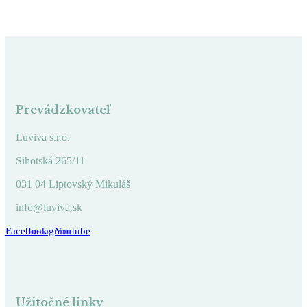
Prevádzkovateľ
Luviva s.r.o.
Sihotská 265/11
031 04 Liptovský Mikuláš
info@luviva.sk
Facebook
Instagram
Youtube
Užitočné linky