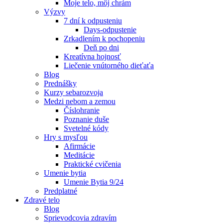
Moje telo, môj chrám
Výzvy
7 dní k odpusteniu
Days-odpustenie
Zrkadlením k pochopeniu
Deň po dni
Kreatívna hojnosť
Liečenie vnútorného dieťaťa
Blog
Prednášky
Kurzy sebarozvoja
Medzi nebom a zemou
Číslohranie
Poznanie duše
Svetelné kódy
Hry s mysľou
Afirmácie
Meditácie
Praktické cvičenia
Umenie bytia
Umenie Bytia 9/24
Predplatné
Zdravé telo
Blog
Sprievodcovia zdravím