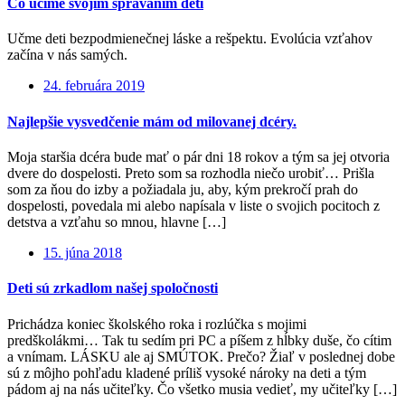
Čo učíme svojím správaním deti
Učme deti bezpodmienečnej láske a rešpektu. Evolúcia vzťahov
začína v nás samých.
24. februára 2019
Najlepšie vysvedčenie mám od milovanej dcéry.
Moja staršia dcéra bude mať o pár dni 18 rokov a tým sa jej otvoria
dvere do dospelosti. Preto som sa rozhodla niečo urobiť… Prišla
som za ňou do izby a požiadala ju, aby, kým prekročí prah do
dospelosti, povedala mi alebo napísala v liste o svojich pocitoch z
detstva a vzťahu so mnou, hlavne […]
15. júna 2018
Deti sú zrkadlom našej spoločnosti
Prichádza koniec školského roka i rozlúčka s mojimi
predškolákmi… Tak tu sedím pri PC a píšem z hĺbky duše, čo cítim
a vnímam. LÁSKU ale aj SMÚTOK. Prečo? Žiaľ v poslednej dobe
sú z môjho pohľadu kladené príliš vysoké nároky na deti a tým
pádom aj na nás učiteľky. Čo všetko musia vedieť, my učiteľky […]