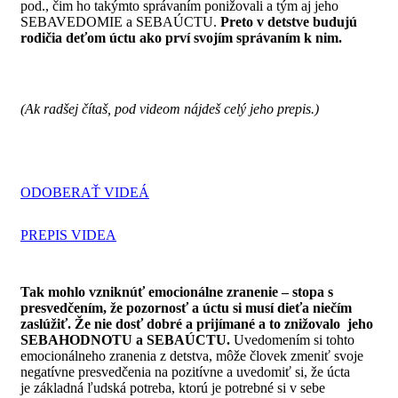
pod., čim ho takýmto správaním ponižovali a tým aj jeho
SEBAVEDOMIE a SEBAÚCTU.
Preto v detstve budujú
rodičia deťom úctu ako prví svojím správaním k nim.
(Ak radšej čítaš, pod videom nájdeš celý jeho prepis.)
ODOBERAŤ VIDEÁ
PREPIS VIDEA
Tak mohlo vzniknúť emocionálne zranenie – stopa s
presvedčením, že pozornosť a úctu si musí dieťa niečím
zaslúžiť. Že nie dosť dobré a prijímané a to znižovalo jeho
SEBAHODNOTU a SEBAÚCTU.
Uvedomením si tohto
emocionálneho zranenia z detstva, môže človek zmeniť svoje
negatívne presvedčenia na pozitívne a uvedomiť si, že úcta
je
základná ľudská potreba, ktorú je potrebné si v sebe