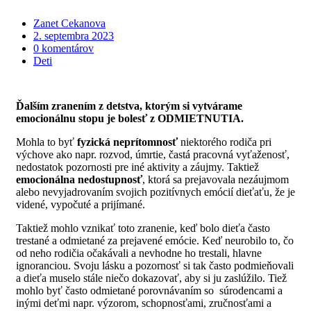
Zanet Cekanova
2. septembra 2023
0 komentárov
Deti
Ďalším zranením z detstva, ktorým si vytvárame
emocionálnu stopu je bolesť z ODMIETNUTIA.
Mohla to byť
fyzická neprítomnosť
niektorého rodiča pri
výchove ako napr. rozvod, úmrtie, častá
pracovná vyťaženosť,
nedostatok pozornosti pre iné aktivity a záujmy. Taktiež
emocionálna nedostupnosť
, ktorá sa prejavovala nezáujmom
alebo nevyjadrovaním svojich pozitívnych emócií dieťaťu, že je
videné, vypočuté a prijímané.
Taktiež mohlo vznikať toto zranenie, keď bolo dieťa často
trestané a odmietané za prejavené emócie. Keď neurobilo to, čo
od neho rodičia očakávali a nevhodne ho trestali, hlavne
ignoranciou. Svoju lásku a pozornosť si tak často podmieňovali
a dieťa muselo stále niečo dokazovať, aby si ju zaslúžilo. Tiež
mohlo byť často odmietané porovnávaním so súrodencami a
inými deťmi napr. výzorom, schopnosťami, zručnosťami a