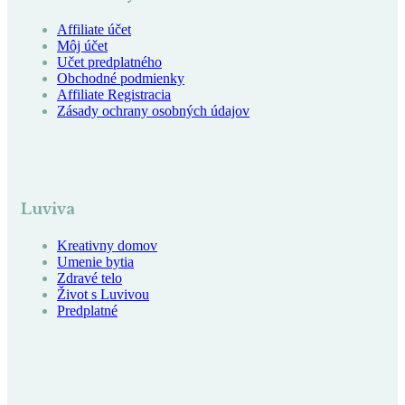
Affiliate účet
Môj účet
Učet predplatného
Obchodné podmienky
Affiliate Registracia
Zásady ochrany osobných údajov
Luviva
Kreativny domov
Umenie bytia
Zdravé telo
Život s Luvivou
Predplatné