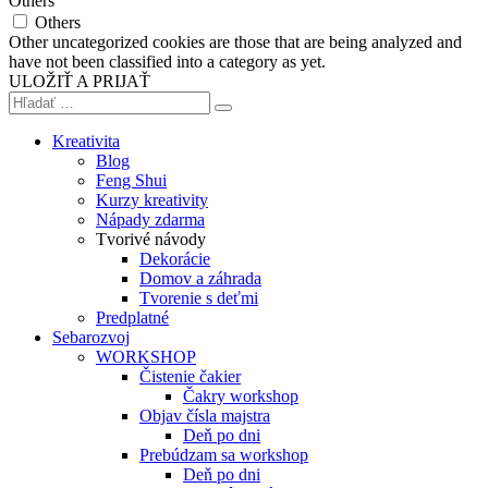
Others
Others
Other uncategorized cookies are those that are being analyzed and
have not been classified into a category as yet.
ULOŽIŤ A PRIJAŤ
Kreativita
Blog
Feng Shui
Kurzy kreativity
Nápady zdarma
Tvorivé návody
Dekorácie
Domov a záhrada
Tvorenie s deťmi
Predplatné
Sebarozvoj
WORKSHOP
Čistenie čakier
Čakry workshop
Objav čísla majstra
Deň po dni
Prebúdzam sa workshop
Deň po dni